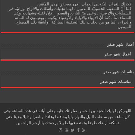
فكذلك القرآن التكويني العملي ، فهو مصباح الهدى للمتّقين.
كما أنّ السفينة الحسينيّة للمذنبين ، لهما تجلّيات وأشعّات والألواح نورانيّة في
السماوات والأرضين ، وعلى مرّ التأريخ والعصور ، فإنّ لقتله وشهادته تبكي
السماء دماً ، كما أنّ الأنبياء والأولياء والأوصياء يبكونه ، ويقيمون له المآتم
والعزاء ، إنّما هو من تجلّيات تلك السفينة المباركة ، وأشعّة ذلك المصباح
الميمون.
أعمال شهر صفر
أعمال شهر صفر
مناسبات شهر صفر
مناسبات شهر صفر
اللهم كن لوليك الحجة بن الحسن صلواتك عليه وعلى أبائه في هذه الساعة وفي
كل ساعة من ساعات الليل والنهار وليا وحافظا وقائدا وناصرا ودليلا وعينا حتى
تسكنه أرضك طوعا وتمتعه فيها طويلا برحمتك يا أرحم الراحمين