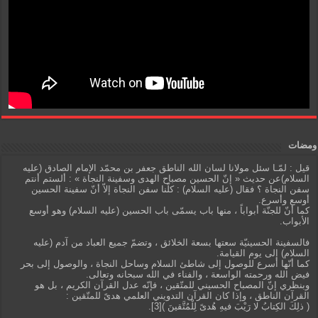
ومضات
قيل : لمّـا سئل مولانا لسان الله الناطق جعفر بن محمّد الإمام الصادق (عليه
السلام)عن حديث « إنّ الحسين مصباح الهدى وسفينة النجاة » : ألستم أنتم
سفن النجاة ؟ فقال (عليه السلام) : كلّنا سفن النجاة إلاّ أنّ سفينة الحسين
أوسع وأسرع.
كما أنّ للجنّة أبواباً ، منها باب يسمّى باب الحسين (عليه السلام) وهو أوسع
الأبواب.
فالسفينة الحسينيّة سعتها بسعة الخلائق ، وتضمّ جميع العباد من آدم (عليه
السلام) إلى يوم القيامة.
كما أنّها أسرع للوصول إلى شاطئ السلام وساحل النجاة ، والوصول إلى بحر
فيض الله ورحمته الواسعة ، والفناء في الله سبحانه وتعالى.
وبنظري إنّ المصباح الحسيني للمتّقين ، فإنّه عدل القرآن الكريم ، بل هو
القرآن الناطق ، وإذا كان القرآن التدويني العلمي هدىً للمتّقين :
( ذلِكَ الكِتابُ لا رَيْبَ فيهِ هُدىً لِلْمُتَّقينَ )[3].