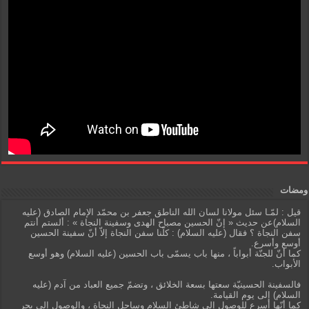
ومضات
قيل : لمّـا سئل مولانا لسان الله الناطق جعفر بن محمّد الإمام الصادق (عليه
السلام)عن حديث « إنّ الحسين مصباح الهدى وسفينة النجاة » : ألستم أنتم
سفن النجاة ؟ فقال (عليه السلام) : كلّنا سفن النجاة إلاّ أنّ سفينة الحسين
أوسع وأسرع.
كما أنّ للجنّة أبواباً ، منها باب يسمّى باب الحسين (عليه السلام) وهو أوسع
الأبواب.
فالسفينة الحسينيّة سعتها بسعة الخلائق ، وتضمّ جميع العباد من آدم (عليه
السلام) إلى يوم القيامة.
كما أنّها أسرع للوصول إلى شاطئ السلام وساحل النجاة ، والوصول إلى بحر