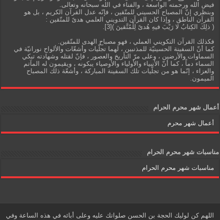
فيض الله ورحمته الواسعة ، والفناء في الله سبحانه وتعالى.
وبنظري إنّ المصباح الحسيني للمتّقين ، فإنّه عدل القرآن الكريم ، بل هو
القرآن الناطق ، وإذا كان القرآن التدويني العلمي هدىً للمتّقين :
( ذلِكَ الكِتابُ لا رَيْبَ فيهِ هُدىً لِلْمُتَّقينَ )[3].
فكذلك القرآن التكويني العملي ، فهو مصباح الهدى للمتّقين.
كما أنّ السفينة الحسينيّة للمذنبين ، لهما تجلّيات وأشعّات والألواح نورانيّة في
السماوات والأرضين ، وعلى مرّ التأريخ والعصور ، فإنّ لقتله وشهادته تبكي
السماء دماً ، كما أنّ الأنبياء والأولياء والأوصياء يبكونه ، ويقيمون له المآتم
والعزاء ، إنّما هو من تجلّيات تلك السفينة المباركة ، وأشعّة ذلك المصباح
الميمون.
أعمال شهر محرم الحرام
أعمال شهر محرم
مناسبات شهر محرم الحرام
مناسبات شهر محرم الحرام
اللهم كن لوليك الحجة بن الحسن صلواتك عليه وعلى أبائه في هذه الساعة وفي