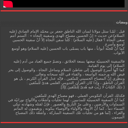
ومضات
قيل : لمّـا سئل مولانا لسان الله الناطق جعفر بن محمّد الإمام الصادق (عليه
السلام)عن حديث « إنّ الحسين مصباح الهدى وسفينة النجاة » : ألستم أنتم
سفن النجاة ؟ فقال (عليه السلام) : كلّنا سفن النجاة إلاّ أنّ سفينة الحسين
أوسع وأسرع.
كما أنّ للجنّة أبواباً ، منها باب يسمّى باب الحسين (عليه السلام) وهو أوسع
الأبواب.
فالسفينة الحسينيّة سعتها بسعة الخلائق ، وتضمّ جميع العباد من آدم (عليه
السلام) إلى يوم القيامة.
كما أنّها أسرع للوصول إلى شاطئ السلام وساحل النجاة ، والوصول إلى بحر
فيض الله ورحمته الواسعة ، والفناء في الله سبحانه وتعالى.
وبنظري إنّ المصباح الحسيني للمتّقين ، فإنّه عدل القرآن الكريم ، بل هو
القرآن الناطق ، وإذا كان القرآن التدويني العلمي هدىً للمتّقين :
( ذلِكَ الكِتابُ لا رَيْبَ فيهِ هُدىً لِلْمُتَّقينَ )[3].
فكذلك القرآن التكويني العملي ، فهو مصباح الهدى للمتّقين.
كما أنّ السفينة الحسينيّة للمذنبين ، لهما تجلّيات وأشعّات والألواح نورانيّة في
السماوات والأرضين ، وعلى مرّ التأريخ والعصور ، فإنّ لقتله وشهادته تبكي
السماء دماً ، كما أنّ الأنبياء والأولياء والأوصياء يبكونه ، ويقيمون له المآتم
والعزاء ، إنّما هو من تجلّيات تلك السفينة المباركة ، وأشعّة ذلك المصباح
الميمون.