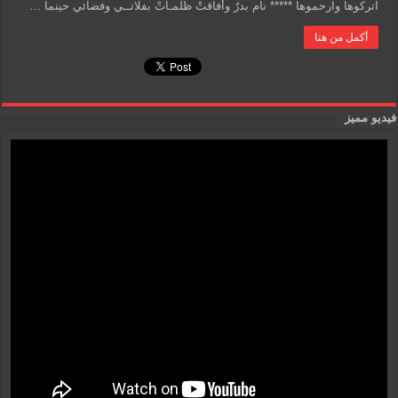
اتركوها وارحموها ***** نام بدرٌ وأفاقتْ ظلمـاتْ بفلاتــي وفضائي حينما …
أكمل من هنا
فيديو مميز