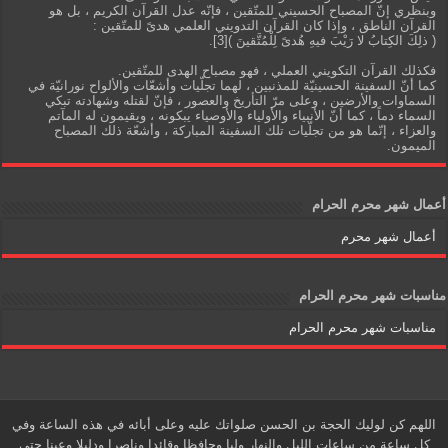
وبنظري إنّ المصباح الحسيني للمتّقين ، فإنّه عدل القرآن الكريم ، بل هو
القرآن الناطق ، وإذا كان القرآن التدويني العلمي هدىً للمتّقين :
( ذلِكَ الكِتابُ لا رَيْبَ فيهِ هُدىً لِلْمُتَّقينَ )[3].
فكذلك القرآن التكويني العملي ، فهو مصباح الهدى للمتّقين.
كما أنّ السفينة الحسينيّة للمذنبين ، لهما تجلّيات وأشعّات والألواح نورانيّة في
السماوات والأرضين ، وعلى مرّ التأريخ والعصور ، فإنّ لقتله وشهادته تبكي
السماء دماً ، كما أنّ الأنبياء والأولياء والأوصياء يبكونه ، ويقيمون له المآتم
والعزاء ، إنّما هو من تجلّيات تلك السفينة المباركة ، وأشعّة ذلك المصباح
الميمون.
أعمال شهر محرم الحرام
أعمال شهر محرم
مناسبات شهر محرم الحرام
مناسبات شهر محرم الحرام
اللهم كن لوليك الحجة بن الحسن صلواتك عليه وعلى أبائه في هذه الساعة وفي
كل ساعة من ساعات الليل والنهار وليا وحافظا وقائدا وناصرا ودليلا وعينا حتى