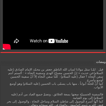
ومضات
قيل : لمّـا سئل مولانا لسان الله الناطق جعفر بن محمّد الإمام الصادق (عليه
السلام)عن حديث « إنّ الحسين مصباح الهدى وسفينة النجاة » : ألستم أنتم
سفن النجاة ؟ فقال (عليه السلام) : كلّنا سفن النجاة إلاّ أنّ سفينة الحسين
أوسع وأسرع.
كما أنّ للجنّة أبواباً ، منها باب يسمّى باب الحسين (عليه السلام) وهو أوسع
الأبواب.
فالسفينة الحسينيّة سعتها بسعة الخلائق ، وتضمّ جميع العباد من آدم (عليه
السلام) إلى يوم القيامة.
كما أنّها أسرع للوصول إلى شاطئ السلام وساحل النجاة ، والوصول إلى بحر
فيض الله ورحمته الواسعة ، والفناء في الله سبحانه وتعالى.