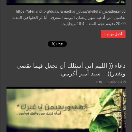
https://al-mahdi.org/duaa/ramadhan_duaa/al-iftetah_abather.mp3
تفاصيل: من أدعية شهر رمضان اليومية المقرئ: أبا ذر الحلواجي المدة:
20:09 دقيقة حجم الملف: 18.4 ميجابايت
أكمل من هنا
دعاء (( اللهم إني أسئلك أن تجعل فيما تقضي
وتقدر)) – سيد أمير أكرمي
0
15/10/2004