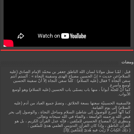
ومضات
قيل : لمّـا سئل مولانا لسان الله الناطق جعفر بن محمّد الإمام الصادق (عليه
السلام)عن حديث « إنّ الحسين مصباح الهدى وسفينة النجاة » : ألستم أنتم
سفن النجاة ؟ فقال (عليه السلام) : كلّنا سفن النجاة إلاّ أنّ سفينة الحسين
أوسع وأسرع.
كما أنّ للجنّة أبواباً ، منها باب يسمّى باب الحسين (عليه السلام) وهو أوسع
الأبواب.
فالسفينة الحسينيّة سعتها بسعة الخلائق ، وتضمّ جميع العباد من آدم (عليه
السلام) إلى يوم القيامة.
كما أنّها أسرع للوصول إلى شاطئ السلام وساحل النجاة ، والوصول إلى بحر
فيض الله ورحمته الواسعة ، والفناء في الله سبحانه وتعالى.
وبنظري إنّ المصباح الحسيني للمتّقين ، فإنّه عدل القرآن الكريم ، بل هو
القرآن الناطق ، وإذا كان القرآن التدويني العلمي هدىً للمتّقين :
( ذلِكَ الكِتابُ لا رَيْبَ فيهِ هُدىً لِلْمُتَّقينَ )[3].