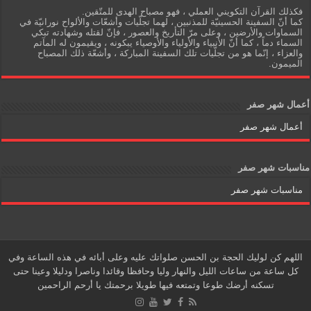
فكذلك القرآن التكويني العملي ، فهو مصباح الهدى للمتّقين.
كما أنّ السفينة الحسينيّة للمذنبين ، لهما تجلّيات وأشعّات والألواح نورانيّة في
السماوات والأرضين ، وعلى مرّ التأريخ والعصور ، فإنّ لقتله وشهادته تبكي
السماء دماً ، كما أنّ الأنبياء والأولياء والأوصياء يبكونه ، ويقيمون له المآتم
والعزاء ، إنّما هو من تجلّيات تلك السفينة المباركة ، وأشعّة ذلك المصباح
الميمون.
أعمال شهر صفر
أعمال شهر صفر
مناسبات شهر صفر
مناسبات شهر صفر
اللهم كن لوليك الحجة بن الحسن صلواتك عليه وعلى أبائه في هذه الساعة وفي
كل ساعة من ساعات الليل والنهار وليا وحافظا وقائدا وناصرا ودليلا وعينا حتى
تسكنه أرضك طوعا وتمتعه فيها طويلا برحمتك يا أرحم الراحمين