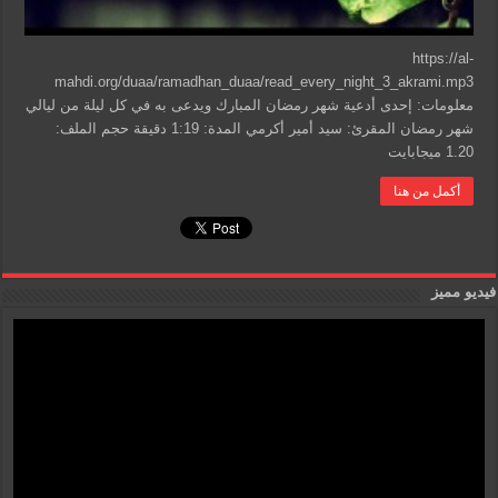
https://al-
mahdi.org/duaa/ramadhan_duaa/read_every_night_3_akrami.mp3
معلومات: إحدى أدعية شهر رمضان المبارك ويدعى به في كل ليلة من ليالي
شهر رمضان المقرئ: سيد أمير أكرمي المدة: 1:19 دقيقة حجم الملف:
1.20 ميجابايت
أكمل من هنا
فيديو مميز