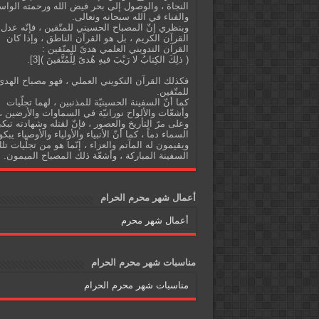
النجاة ، والوصول إلى بحر فيض الله ورحمته الواس
والفناء في الله سبحانه وتعالى.
وبنظري إنّ المصباح الحسيني للمتّقين ، فإنّه عدل
القرآن الكريم ، بل هو القرآن الناطق ، وإذا كان
القرآن التدويني العلمي هدىً للمتّقين :
( ذلِكَ الكِتابُ لا رَيْبَ فيهِ هُدىً لِلْمُتَّقينَ )[3].
فكذلك القرآن التكويني العملي ، فهو مصباح الهدى
للمتّقين.
كما أنّ السفينة الحسينيّة للمذنبين ، لهما تجلّيات
وأشعّات والألواح نورانيّة في السماوات والأرضين ،
وعلى مرّ التأريخ والعصور ، فإنّ لقتله وشهادته تبك
السماء دماً ، كما أنّ الأنبياء والأولياء والأوصياء يبكو
ويقيمون له المآتم والعزاء ، إنّما هو من تجلّيات تل
السفينة المباركة ، وأشعّة ذلك المصباح الميمون.
أعمال شهر محرم الحرام
أعمال شهر محرم
مناسبات شهر محرم الحرام
مناسبات شهر محرم الحرام