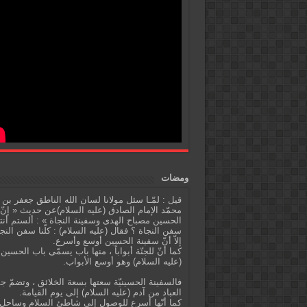
ومضات
قيل : لمّـا سئل مولانا لسان الله الناطق جعفر بن
محمّد الإمام الصادق (عليه السلام)عن حديث « إنّ
الحسين مصباح الهدى وسفينة النجاة » : ألستم أنت
سفن النجاة ؟ فقال (عليه السلام) : كلّنا سفن النج
إلاّ أنّ سفينة الحسين أوسع وأسرع.
كما أنّ للجنّة أبواباً ، منها باب يسمّى باب الحسين
(عليه السلام) وهو أوسع الأبواب.
فالسفينة الحسينيّة سعتها بسعة الخلائق ، وتضمّ ج
العباد من آدم (عليه السلام) إلى يوم القيامة.
كما أنّها أسرع للوصول إلى شاطئ السلام وساحل