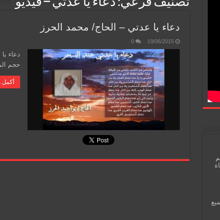
تصنيف فرعي:
دعاء يا عدتي – فيديو
دعاء يا عدتي – الحاج/ محمد الحرز
0
19/06/2015
حجم الملف: 7.2
أكمل م
م
اة
ميع