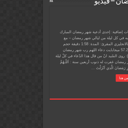
ان – فيديو
 إضافية: إحدى أدعية شهر رمضان المبارك
ه في كل ليلة من ليالي شهر رمضان – مع
ترجمه بالانجليزي المقرئ: المدة: 1:58 دقيقة حجم
الملف: 57.2 ميجابايت دعاء اللهم رب شهر رمضان
 روى السّيد انّ من قال هذا الدّعاء في كلّ ليلة
مضان غفرت له ذنوب أربعين سنة : اَللّـهُمَّ
رِ رَمَضانَ الَّذي اَنْزَلْتَ …
ن هنا