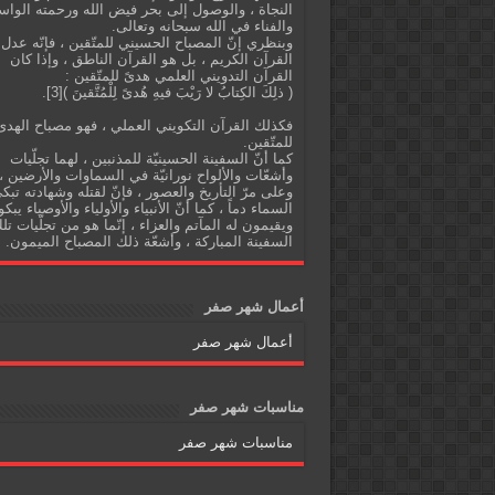
النجاة ، والوصول إلى بحر فيض الله ورحمته الواس
والفناء في الله سبحانه وتعالى.
وبنظري إنّ المصباح الحسيني للمتّقين ، فإنّه عدل
القرآن الكريم ، بل هو القرآن الناطق ، وإذا كان
القرآن التدويني العلمي هدىً للمتّقين :
( ذلِكَ الكِتابُ لا رَيْبَ فيهِ هُدىً لِلْمُتَّقينَ )[3].
فكذلك القرآن التكويني العملي ، فهو مصباح الهدى
للمتّقين.
كما أنّ السفينة الحسينيّة للمذنبين ، لهما تجلّيات
وأشعّات والألواح نورانيّة في السماوات والأرضين ،
وعلى مرّ التأريخ والعصور ، فإنّ لقتله وشهادته تبك
السماء دماً ، كما أنّ الأنبياء والأولياء والأوصياء يبكو
ويقيمون له المآتم والعزاء ، إنّما هو من تجلّيات تل
السفينة المباركة ، وأشعّة ذلك المصباح الميمون.
أعمال شهر صفر
أعمال شهر صفر
مناسبات شهر صفر
مناسبات شهر صفر