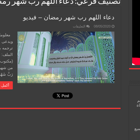
تصنيف فرعي:
دعاء اللهم رب شهر رمض
دعاء اللهم رب شهر رمضان – فيديو
على
08/05/2020
التعليقات
دعاء
اللهم
معلومات
رب
ويدعى ب
شهر
رمضان
–
فيديو
مغلقة
(مكتوب):
من شهر ر
رَبَّ شَهْ
أكمل م
م
اة
ميع