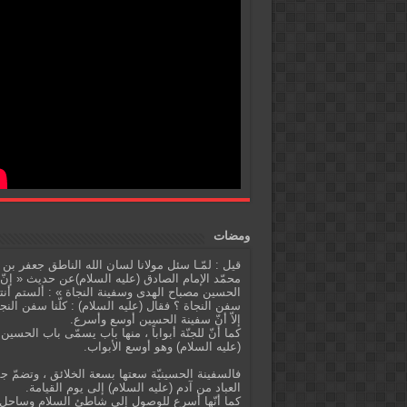
ومضات
قيل : لمّـا سئل مولانا لسان الله الناطق جعفر بن
محمّد الإمام الصادق (عليه السلام)عن حديث « إنّ
الحسين مصباح الهدى وسفينة النجاة » : ألستم أنت
سفن النجاة ؟ فقال (عليه السلام) : كلّنا سفن النج
إلاّ أنّ سفينة الحسين أوسع وأسرع.
كما أنّ للجنّة أبواباً ، منها باب يسمّى باب الحسين
(عليه السلام) وهو أوسع الأبواب.
فالسفينة الحسينيّة سعتها بسعة الخلائق ، وتضمّ ج
العباد من آدم (عليه السلام) إلى يوم القيامة.
كما أنّها أسرع للوصول إلى شاطئ السلام وساحل