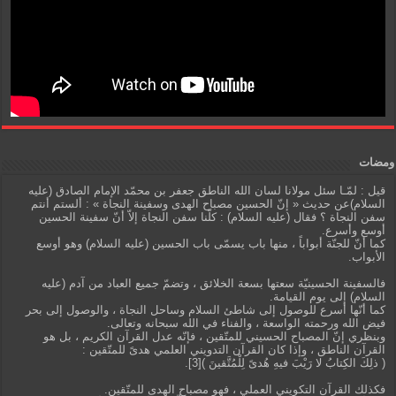
ومضات
قيل : لمّـا سئل مولانا لسان الله الناطق جعفر بن محمّد الإمام الصادق (عليه
السلام)عن حديث « إنّ الحسين مصباح الهدى وسفينة النجاة » : ألستم أنتم
سفن النجاة ؟ فقال (عليه السلام) : كلّنا سفن النجاة إلاّ أنّ سفينة الحسين
أوسع وأسرع.
كما أنّ للجنّة أبواباً ، منها باب يسمّى باب الحسين (عليه السلام) وهو أوسع
الأبواب.
فالسفينة الحسينيّة سعتها بسعة الخلائق ، وتضمّ جميع العباد من آدم (عليه
السلام) إلى يوم القيامة.
كما أنّها أسرع للوصول إلى شاطئ السلام وساحل النجاة ، والوصول إلى بحر
فيض الله ورحمته الواسعة ، والفناء في الله سبحانه وتعالى.
وبنظري إنّ المصباح الحسيني للمتّقين ، فإنّه عدل القرآن الكريم ، بل هو
القرآن الناطق ، وإذا كان القرآن التدويني العلمي هدىً للمتّقين :
( ذلِكَ الكِتابُ لا رَيْبَ فيهِ هُدىً لِلْمُتَّقينَ )[3].
فكذلك القرآن التكويني العملي ، فهو مصباح الهدى للمتّقين.