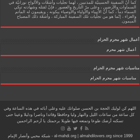
كما أنّ السفينة الحسينيّة للمذنبين ، لهما تجلّيات وأشعّات والألواح نورانيّة في
السماوات والأرضين ، وعلى مرّ التأريخ والعصور ، فإنّ لقتله وشهادته تبكي
السماء دماً ، كما أنّ الأنبياء والأولياء والأوصياء يبكونه ، ويقيمون له المآتم
والعزاء ، إنّما هو من تجلّيات تلك السفينة المباركة ، وأشعّة ذلك المصباح
الميمون.
أعمال شهر محرم الحرام
أعمال شهر محرم
مناسبات شهر محرم الحرام
مناسبات شهر محرم الحرام
اللهم كن لوليك الحجة بن الحسن صلواتك عليه وعلى أبائه في هذه الساعة وفي
كل ساعة من ساعات الليل والنهار وليا وحافظا وقائدا وناصرا ودليلا وعينا حتى
تسكنه أرضك طوعا وتمتعه فيها طويلا برحمتك يا أرحم الراحمين
al-mahdi.org | almahdilovers.org since 1999 - شبكة محبي وأنصار الإمام