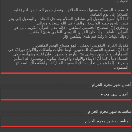
الأبواب.
فالسفينة الحسينيّة سعتها بسعة الخلائق ، وتضمّ جميع العباد من آدم (عليه
السلام) إلى يوم القيامة.
كما أنّها أسرع للوصول إلى شاطئ السلام وساحل النجاة ، والوصول إلى بحر
فيض الله ورحمته الواسعة ، والفناء في الله سبحانه وتعالى.
وبنظري إنّ المصباح الحسيني للمتّقين ، فإنّه عدل القرآن الكريم ، بل هو
القرآن الناطق ، وإذا كان القرآن التدويني العلمي هدىً للمتّقين :
( ذلِكَ الكِتابُ لا رَيْبَ فيهِ هُدىً لِلْمُتَّقينَ )[3].
فكذلك القرآن التكويني العملي ، فهو مصباح الهدى للمتّقين.
كما أنّ السفينة الحسينيّة للمذنبين ، لهما تجلّيات وأشعّات والألواح نورانيّة في
السماوات والأرضين ، وعلى مرّ التأريخ والعصور ، فإنّ لقتله وشهادته تبكي
السماء دماً ، كما أنّ الأنبياء والأولياء والأوصياء يبكونه ، ويقيمون له المآتم
والعزاء ، إنّما هو من تجلّيات تلك السفينة المباركة ، وأشعّة ذلك المصباح
الميمون.
أعمال شهر محرم الحرام
أعمال شهر محرم
مناسبات شهر محرم الحرام
مناسبات شهر محرم الحرام