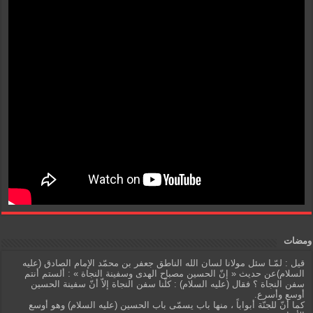
ومضات
قيل : لمّـا سئل مولانا لسان الله الناطق جعفر بن محمّد الإمام الصادق (عليه
السلام)عن حديث « إنّ الحسين مصباح الهدى وسفينة النجاة » : ألستم أنتم
سفن النجاة ؟ فقال (عليه السلام) : كلّنا سفن النجاة إلاّ أنّ سفينة الحسين
أوسع وأسرع.
كما أنّ للجنّة أبواباً ، منها باب يسمّى باب الحسين (عليه السلام) وهو أوسع