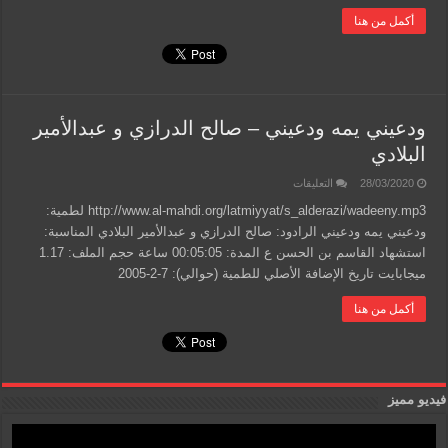
أكمل من هنا
ودعيني يمه ودعيني – صالح الدرازي و عبدالأمير
البلادي
على
28/03/2020
التعليقات
ودعيني
يمه
http://www.al-mahdi.org/latmiyyat/s_alderazi/wadeeny.mp3 لطمية:
ودعيني
ودعيني يمه ودعيني الرادود: صالح الدرازي و عبدالأمير البلادي المناسبة:
–
صالح
استشهاد القاسم بن الحسن ع المدة: 00:05:05 ساعة حجم الملف: 1.17
الدرازي
و
ميجابايت تاريخ الإضافة الأصلي للطمية (حوالي): 7-2-2005
عبدالأمير
البلادي
أكمل من هنا
مغلقة
فيديو مميز