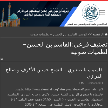
الرئيسية
>>
الوسم:
القاسم بن الحسن – لطميات صوتية
تصنيف فرعي:
القاسم بن الحسن –
لطميات صوتية
قاسماه يا صغيري – الشيخ حسين الأكرف و صالح
الدرازي
1
04/04/2020
http://www.al-mahdi.org/latmiyyat/al-akraf/qasimah.mp3 لطمية:
قاسماه يا صغيري الرادود: الشيخ حسين الأكرف و صالح الدرازي المناسبة:
استشهاد القاسم بن الحسن (ع) المدة: :34:50 دقيقة حجم الملف: 9.97
ميجابايت تاريخ الإضافة الأصلي للطمية في الموقع: 7-2-2005