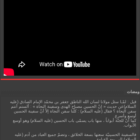
ومضات
قيل : لمّـا سئل مولانا لسان الله الناطق جعفر بن محمّد الإمام الصادق (عليه
السلام)عن حديث « إنّ الحسين مصباح الهدى وسفينة النجاة » : ألستم أنتم
سفن النجاة ؟ فقال (عليه السلام) : كلّنا سفن النجاة إلاّ أنّ سفينة الحسين
أوسع وأسرع.
كما أنّ للجنّة أبواباً ، منها باب يسمّى باب الحسين (عليه السلام) وهو أوسع
الأبواب.
فالسفينة الحسينيّة سعتها بسعة الخلائق ، وتضمّ جميع العباد من آدم (عليه
السلام) إلى يوم القيامة.