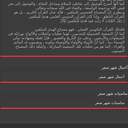
كما أنّها أسرع للوصول إلى شاطئ السلام وساحل النجاة ، والوصول إلى بحر
فيض الله ورحمته الواسعة ، والفناء في الله سبحانه وتعالى.
وبنظري إنّ المصباح الحسيني للمتّقين ، فإنّه عدل القرآن الكريم ، بل هو
القرآن الناطق ، وإذا كان القرآن التدويني العلمي هدىً للمتّقين :
( ذلِكَ الكِتابُ لا رَيْبَ فيهِ هُدىً لِلْمُتَّقينَ )[3].
فكذلك القرآن التكويني العملي ، فهو مصباح الهدى للمتّقين.
كما أنّ السفينة الحسينيّة للمذنبين ، لهما تجلّيات وأشعّات والألواح نورانيّة في
السماوات والأرضين ، وعلى مرّ التأريخ والعصور ، فإنّ لقتله وشهادته تبكي
السماء دماً ، كما أنّ الأنبياء والأولياء والأوصياء يبكونه ، ويقيمون له المآتم
والعزاء ، إنّما هو من تجلّيات تلك السفينة المباركة ، وأشعّة ذلك المصباح
الميمون.
أعمال شهر صفر
أعمال شهر صفر
مناسبات شهر صفر
مناسبات شهر صفر