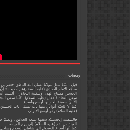
ومضات
قيل : لمّـا سئل مولانا لسان الله الناطق جعفر بن
محمّد الإمام الصادق (عليه السلام)عن حديث « إنّ
الحسين مصباح الهدى وسفينة النجاة » : ألستم أنت
سفن النجاة ؟ فقال (عليه السلام) : كلّنا سفن النج
إلاّ أنّ سفينة الحسين أوسع وأسرع.
كما أنّ للجنّة أبواباً ، منها باب يسمّى باب الحسين
(عليه السلام) وهو أوسع الأبواب.
فالسفينة الحسينيّة سعتها بسعة الخلائق ، وتضمّ ج
العباد من آدم (عليه السلام) إلى يوم القيامة.
كما أنّها أسرع للوصول إلى شاطئ السلام وساحل