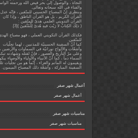
النجاة ، والوصول إلى بحر فيض الله ورحمته الواس
والفناء في الله سبحانه وتعالى.
وبنظري إنّ المصباح الحسيني للمتّقين ، فإنّه عدل
القرآن الكريم ، بل هو القرآن الناطق ، وإذا كان
القرآن التدويني العلمي هدىً للمتّقين :
( ذلِكَ الكِتابُ لا رَيْبَ فيهِ هُدىً لِلْمُتَّقينَ )[3].
فكذلك القرآن التكويني العملي ، فهو مصباح الهدى
للمتّقين.
كما أنّ السفينة الحسينيّة للمذنبين ، لهما تجلّيات
وأشعّات والألواح نورانيّة في السماوات والأرضين ،
وعلى مرّ التأريخ والعصور ، فإنّ لقتله وشهادته تبك
السماء دماً ، كما أنّ الأنبياء والأولياء والأوصياء يبكو
ويقيمون له المآتم والعزاء ، إنّما هو من تجلّيات تل
السفينة المباركة ، وأشعّة ذلك المصباح الميمون.
أعمال شهر صفر
أعمال شهر صفر
مناسبات شهر صفر
مناسبات شهر صفر