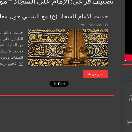
تصنيف فرعي:
الإمام علي السجاد – م
حديث الامام السجاد (ع) مع الشبلي حول معا
0
26/09/2014
حديث الامام ال
العابدين علي ب
من الحج استقبله
حججت يا شبلي؟.
الميقات وتجرد
(ع): فحين نزل
أكمل من هنا
م
اة
ميع