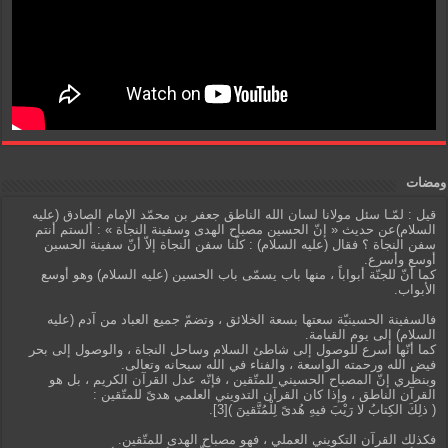
ومضات
قيل : لمّـا سئل مولانا لسان الله الناطق جعفر بن محمّد الإمام الصادق (عليه
السلام)عن حديث « إنّ الحسين مصباح الهدى وسفينة النجاة » : ألستم أنتم
سفن النجاة ؟ فقال (عليه السلام) : كلّنا سفن النجاة إلاّ أنّ سفينة الحسين
أوسع وأسرع.
كما أنّ للجنّة أبواباً ، منها باب يسمّى باب الحسين (عليه السلام) وهو أوسع
الأبواب.
فالسفينة الحسينيّة سعتها بسعة الخلائق ، وتضمّ جميع العباد من آدم (عليه
السلام) إلى يوم القيامة.
كما أنّها أسرع للوصول إلى شاطئ السلام وساحل النجاة ، والوصول إلى بحر
فيض الله ورحمته الواسعة ، والفناء في الله سبحانه وتعالى.
وبنظري إنّ المصباح الحسيني للمتّقين ، فإنّه عدل القرآن الكريم ، بل هو
القرآن الناطق ، وإذا كان القرآن التدويني العلمي هدىً للمتّقين :
( ذلِكَ الكِتابُ لا رَيْبَ فيهِ هُدىً لِلْمُتَّقينَ )[3].
فكذلك القرآن التكويني العملي ، فهو مصباح الهدى للمتّقين.