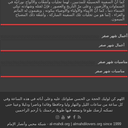
كما أنّ السفينة الحسينيّة للمذنبين ، لهما تجلّيات وأشعّات والألواح نورانيّة في
السماوات والأرضين ، وعلى مرّ التأريخ والعصور ، فإنّ لقتله وشهادته تبكي
السماء دماً ، كما أنّ الأنبياء والأولياء والأوصياء يبكونه ، ويقيمون له المآتم
والعزاء ، إنّما هو من تجلّيات تلك السفينة المباركة ، وأشعّة ذلك المصباح
الميمون.
أعمال شهر صفر
أعمال شهر صفر
مناسبات شهر صفر
مناسبات شهر صفر
اللهم كن لوليك الحجة بن الحسن صلواتك عليه وعلى أبائه في هذه الساعة وفي
كل ساعة من ساعات الليل والنهار وليا وحافظا وقائدا وناصرا ودليلا وعينا حتى
تسكنه أرضك طوعا وتمتعه فيها طويلا برحمتك يا أرحم الراحمين
al-mahdi.org | almahdilovers.org since 1999 - شبكة محبي وأنصار الإمام