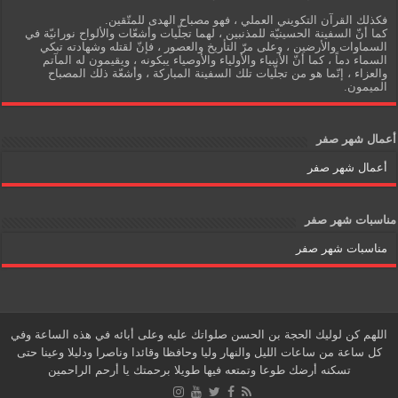
فكذلك القرآن التكويني العملي ، فهو مصباح الهدى للمتّقين.
كما أنّ السفينة الحسينيّة للمذنبين ، لهما تجلّيات وأشعّات والألواح نورانيّة في
السماوات والأرضين ، وعلى مرّ التأريخ والعصور ، فإنّ لقتله وشهادته تبكي
السماء دماً ، كما أنّ الأنبياء والأولياء والأوصياء يبكونه ، ويقيمون له المآتم
والعزاء ، إنّما هو من تجلّيات تلك السفينة المباركة ، وأشعّة ذلك المصباح
الميمون.
أعمال شهر صفر
أعمال شهر صفر
مناسبات شهر صفر
مناسبات شهر صفر
اللهم كن لوليك الحجة بن الحسن صلواتك عليه وعلى أبائه في هذه الساعة وفي
كل ساعة من ساعات الليل والنهار وليا وحافظا وقائدا وناصرا ودليلا وعينا حتى
تسكنه أرضك طوعا وتمتعه فيها طويلا برحمتك يا أرحم الراحمين