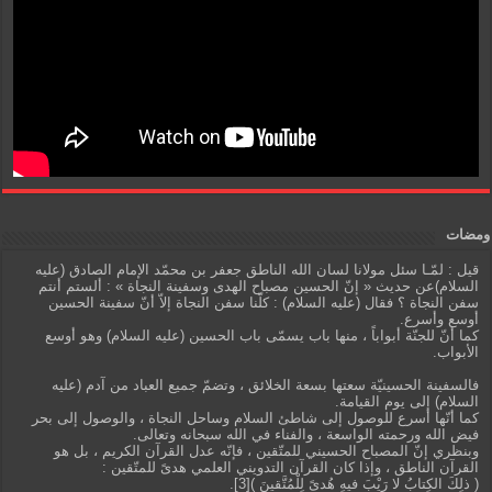
ومضات
قيل : لمّـا سئل مولانا لسان الله الناطق جعفر بن محمّد الإمام الصادق (عليه
السلام)عن حديث « إنّ الحسين مصباح الهدى وسفينة النجاة » : ألستم أنتم
سفن النجاة ؟ فقال (عليه السلام) : كلّنا سفن النجاة إلاّ أنّ سفينة الحسين
أوسع وأسرع.
كما أنّ للجنّة أبواباً ، منها باب يسمّى باب الحسين (عليه السلام) وهو أوسع
الأبواب.
فالسفينة الحسينيّة سعتها بسعة الخلائق ، وتضمّ جميع العباد من آدم (عليه
السلام) إلى يوم القيامة.
كما أنّها أسرع للوصول إلى شاطئ السلام وساحل النجاة ، والوصول إلى بحر
فيض الله ورحمته الواسعة ، والفناء في الله سبحانه وتعالى.
وبنظري إنّ المصباح الحسيني للمتّقين ، فإنّه عدل القرآن الكريم ، بل هو
القرآن الناطق ، وإذا كان القرآن التدويني العلمي هدىً للمتّقين :
( ذلِكَ الكِتابُ لا رَيْبَ فيهِ هُدىً لِلْمُتَّقينَ )[3].