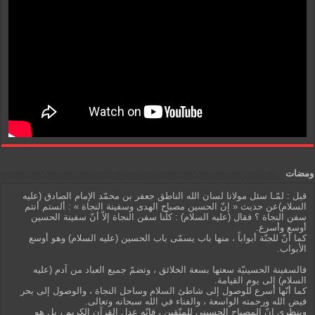
ومضات
قيل : لمّـا سئل مولانا لسان الله الناطق جعفر بن محمّد الإمام الصادق (عليه
السلام)عن حديث « إنّ الحسين مصباح الهدى وسفينة النجاة » : ألستم أنتم
سفن النجاة ؟ فقال (عليه السلام) : كلّنا سفن النجاة إلاّ أنّ سفينة الحسين
أوسع وأسرع.
كما أنّ للجنّة أبواباً ، منها باب يسمّى باب الحسين (عليه السلام) وهو أوسع
الأبواب.
فالسفينة الحسينيّة سعتها بسعة الخلائق ، وتضمّ جميع العباد من آدم (عليه
السلام) إلى يوم القيامة.
كما أنّها أسرع للوصول إلى شاطئ السلام وساحل النجاة ، والوصول إلى بحر
فيض الله ورحمته الواسعة ، والفناء في الله سبحانه وتعالى.
وبنظري إنّ المصباح الحسيني للمتّقين ، فإنّه عدل القرآن الكريم ، بل هو