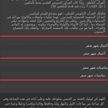
القرآن الناطق ، وإذا كان القرآن التدويني العلمي هدىً للمتّقين :
( ذلِكَ الكِتابُ لا رَيْبَ فيهِ هُدىً لِلْمُتَّقينَ )[3].
فكذلك القرآن التكويني العملي ، فهو مصباح الهدى للمتّقين.
كما أنّ السفينة الحسينيّة للمذنبين ، لهما تجلّيات وأشعّات والألواح نورانيّة في
السماوات والأرضين ، وعلى مرّ التأريخ والعصور ، فإنّ لقتله وشهادته تبكي
السماء دماً ، كما أنّ الأنبياء والأولياء والأوصياء يبكونه ، ويقيمون له المآتم
والعزاء ، إنّما هو من تجلّيات تلك السفينة المباركة ، وأشعّة ذلك المصباح
الميمون.
أعمال شهر صفر
أعمال شهر صفر
مناسبات شهر صفر
مناسبات شهر صفر
اللهم كن لوليك الحجة بن الحسن صلواتك عليه وعلى أبائه في هذه الساعة وفي
كل ساعة من ساعات الليل والنهار وليا وحافظا وقائدا وناصرا ودليلا وعينا حتى