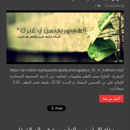
0
21/06/2006
https://al-mahdi.org/duaa/alsajjadiya/alsajjadiya_01_m_kathem.mp3
المقرئ: الحاج/ ميثم كاظم معلومات إضافية: من أدعية الصحيفة السجادية
للإمام علي بن الحسين السجاد ع المدة: 15:32 دقيقة حجم الملف: 3.55
ميجابايت
أكمل من هنا
من دعاء الإمام زين العابدين ع في الصلاة على