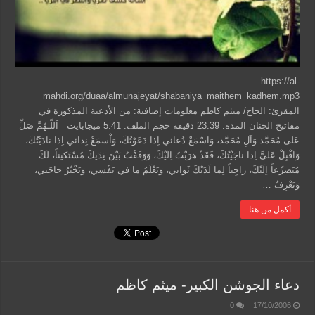
https://al-
mahdi.org/duaa/almunajeyat/shabaniya_maithem_kadhem.mp3
المقرئ: الحاج/ ميثم كاظم معلومات إضافية: من الأدعية المذكورة في
مفاتيح الجنان المدة: 23:39 دقيقة حجم الملف: 5.41 ميجابايت اَللّـهُمَّ صَلِّ
عَلى مُحَمَّد وَآلِ مُحَمَّد، وَاسْمَعْ دُعائي اِذا دَعَوْتُكَ، وَاْسمَعْ نِدائي اِذا نادَيْتُكَ،
وَاَقْبِلْ عَليَّ اِذا ناجَيْتُكَ، فَقَدْ هَرَبْتُ اِلَيْكَ، وَوَقَفْتُ بَيْنَ يَدَيكَ مُسْتَكيناً، لَكَ
مُتَضرِّعاً اِلَيْكَ، راجِياً لِما لَدَيْكَ ثَوابي، وَتَعْلَمُ ما في نَفْسي، وَتَخْبُرُ حاجَتي،
وَتَعْرِفُ …
أكمل من هنا
دعاء الجوشن الكبير- ميثم كاظم
0
17/10/2006