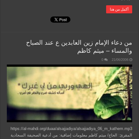
أكمل من هنا
من دعاء الإمام زين العابدين ع عند الصباح
والمساء – ميثم كاظم
0
21/06/2006
https://al-mahdi.org/duaa/alsajjadiya/alsajjadiya_06_m_kathem.mp3
المقرئ: الحاج/ ميثم كاظم معلومات إضافية: من أدعية الصحيفة السجادية