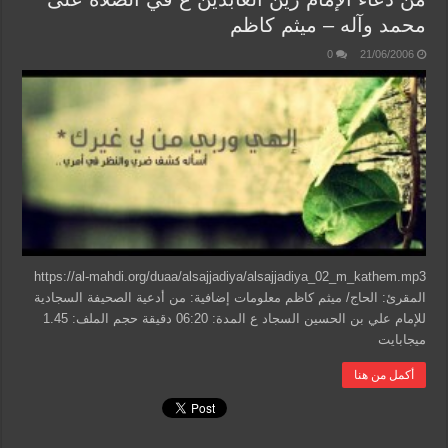
محمد وآله – ميثم كاظم
0
21/06/2006
https://al-mahdi.org/duaa/alsajjadiya/alsajjadiya_02_m_kathem.mp3
المقرئ: الحاج/ ميثم كاظم معلومات إضافية: من أدعية الصحيفة السجادية
للإمام علي بن الحسين السجاد ع المدة: 06:20 دقيقة حجم الملف: 1.45
ميجابايت
أكمل من هنا