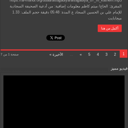
https://al-mahdi.org/duaa/alsajjadiya/alsajjadiya_07_m_kathem.mp3
المقرئ: الحاج/ ميثم كاظم معلومات إضافية: من أدعية الصحيفة السجادية
للإمام علي بن الحسين السجاد ع المدة: 05:48 دقيقة حجم الملف: 1.33
ميجابايت
أكمل من هنا
1
2
3
4
5
»
...
الأخيرة »
صفحة 1 من 7
فيديو مميز