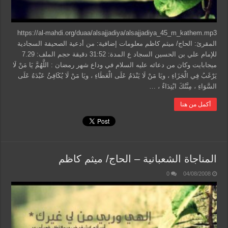
https://al-mahdi.org/duaa/alsajjadiya/alsajjadiya_45_m_kathem.mp3
المقرئ: الحاج/ ميثم كاظم معلومات إضافية: من أدعية الصحيفة السجادية
للإمام علي بن الحسين السجاد ع المدة: 31:52 دقيقة حجم الملف: 7.29
ميجابايت وكان من دعائه عليه السلام في وداع شهر رمضان : اللَّهُمَّ يَا مَنْ لَا
يَرْغَبُ فِي الْجَزَاءِ ، ويَا مَنْ لَا يَنْدَمُ عَلَى الْعَطَاءِ ، ويَا مَنْ لَا يُكَافِئُ عَبْدَهُ عَلَى
السَّوَاءِ ، مِنَّتُكَ ابْتِدَاءٌ ، …
أكمل من هنا
المناجاة الشعبانية – الحاج/ ميثم كاظم
0
04/08/2008