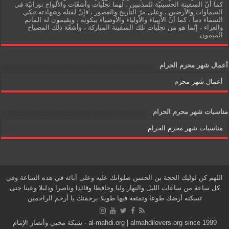
كما أنّ السفينة الحسينيّة للمذنبين ، لهما تجلّيات وأشعّات والألواح نورانيّة في
السماوات والأرضين ، وعلى مرّ التأريخ والعصور ، فإنّ لقتله وشهادته تبكي
السماء دماً ، كما أنّ الأنبياء والأولياء والأوصياء يبكونه ، ويقيمون له المآتم
والعزاء ، إنّما هو من تجلّيات تلك السفينة المباركة ، وأشعّة ذلك المصباح
الميمون.
أعمال شهر محرم الحرام
أعمال شهر محرم
مناسبات شهر محرم الحرام
مناسبات شهر محرم الحرام
اللهم كن لوليك الحجة بن الحسن صلواتك عليه وعلى أبائه في هذه الساعة وفي
كل ساعة من ساعات الليل والنهار وليا وحافظا وقائدا وناصرا ودليلا وعينا حتى
تسكنه أرضك طوعا وتمتعه فيها طويلا برحمتك يا أرحم الراحمين
al-mahdi.org | almahdilovers.org since 1999 - شبكة محبي وأنصار الإمام