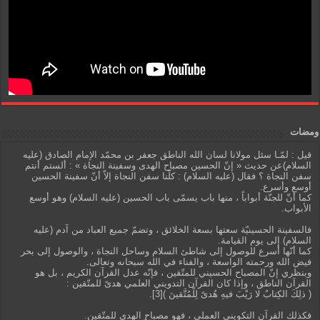
ومضات
قيل : لمّـا سئل مولانا لسان الله الناطق جعفر بن محمّد الإمام الصادق (عليه
السلام)عن حديث « إنّ الحسين مصباح الهدى وسفينة النجاة » : ألستم أنتم
سفن النجاة ؟ فقال (عليه السلام) : كلّنا سفن النجاة إلاّ أنّ سفينة الحسين
أوسع وأسرع.
كما أنّ للجنّة أبواباً ، منها باب يسمّى باب الحسين (عليه السلام) وهو أوسع
الأبواب.
فالسفينة الحسينيّة سعتها بسعة الخلائق ، وتضمّ جميع العباد من آدم (عليه
السلام) إلى يوم القيامة.
كما أنّها أسرع للوصول إلى شاطئ السلام وساحل النجاة ، والوصول إلى بحر
فيض الله ورحمته الواسعة ، والفناء في الله سبحانه وتعالى.
وبنظري إنّ المصباح الحسيني للمتّقين ، فإنّه عدل القرآن الكريم ، بل هو
القرآن الناطق ، وإذا كان القرآن التدويني العلمي هدىً للمتّقين :
( ذلِكَ الكِتابُ لا رَيْبَ فيهِ هُدىً لِلْمُتَّقينَ )[3].
فكذلك القرآن التكويني العملي ، فهو مصباح الهدى للمتّقين.