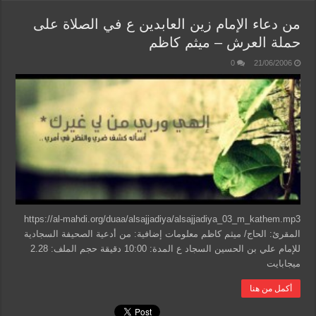
من دعاء الإمام زين العابدين ع في الصلاة على
حملة العرش – ميثم كاظم
0
21/06/2006
https://al-mahdi.org/duaa/alsajjadiya/alsajjadiya_03_m_kathem.mp3
المقرئ: الحاج/ ميثم كاظم معلومات إضافية: من أدعية الصحيفة السجادية
للإمام علي بن الحسين السجاد ع المدة: 10:00 دقيقة حجم الملف: 2.28
ميجابايت
أكمل من هنا