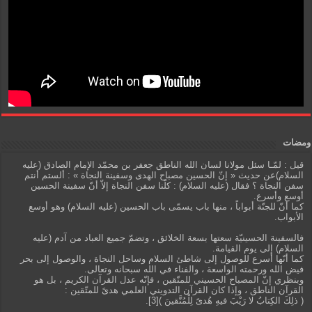
ومضات
قيل : لمّـا سئل مولانا لسان الله الناطق جعفر بن محمّد الإمام الصادق (عليه
السلام)عن حديث « إنّ الحسين مصباح الهدى وسفينة النجاة » : ألستم أنتم
سفن النجاة ؟ فقال (عليه السلام) : كلّنا سفن النجاة إلاّ أنّ سفينة الحسين
أوسع وأسرع.
كما أنّ للجنّة أبواباً ، منها باب يسمّى باب الحسين (عليه السلام) وهو أوسع
الأبواب.
فالسفينة الحسينيّة سعتها بسعة الخلائق ، وتضمّ جميع العباد من آدم (عليه
السلام) إلى يوم القيامة.
كما أنّها أسرع للوصول إلى شاطئ السلام وساحل النجاة ، والوصول إلى بحر
فيض الله ورحمته الواسعة ، والفناء في الله سبحانه وتعالى.
وبنظري إنّ المصباح الحسيني للمتّقين ، فإنّه عدل القرآن الكريم ، بل هو
القرآن الناطق ، وإذا كان القرآن التدويني العلمي هدىً للمتّقين :
( ذلِكَ الكِتابُ لا رَيْبَ فيهِ هُدىً لِلْمُتَّقينَ )[3].