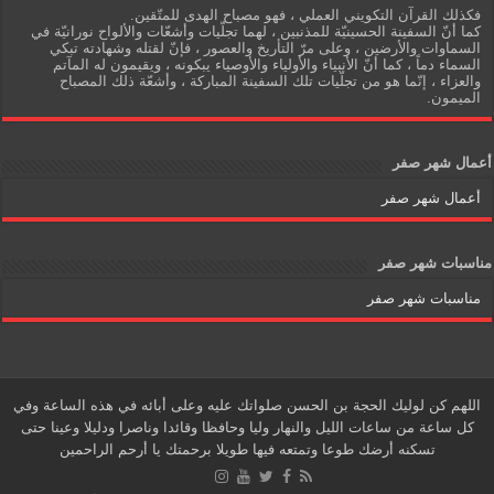
فكذلك القرآن التكويني العملي ، فهو مصباح الهدى للمتّقين.
كما أنّ السفينة الحسينيّة للمذنبين ، لهما تجلّيات وأشعّات والألواح نورانيّة في
السماوات والأرضين ، وعلى مرّ التأريخ والعصور ، فإنّ لقتله وشهادته تبكي
السماء دماً ، كما أنّ الأنبياء والأولياء والأوصياء يبكونه ، ويقيمون له المآتم
والعزاء ، إنّما هو من تجلّيات تلك السفينة المباركة ، وأشعّة ذلك المصباح
الميمون.
أعمال شهر صفر
أعمال شهر صفر
مناسبات شهر صفر
مناسبات شهر صفر
اللهم كن لوليك الحجة بن الحسن صلواتك عليه وعلى أبائه في هذه الساعة وفي
كل ساعة من ساعات الليل والنهار وليا وحافظا وقائدا وناصرا ودليلا وعينا حتى
تسكنه أرضك طوعا وتمتعه فيها طويلا برحمتك يا أرحم الراحمين