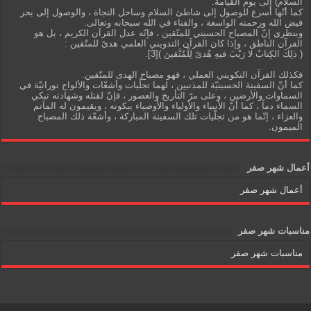
السلام) إلى يوم القيامة.
كما أنّها أسرع للوصول إلى شاطئ السلام وساحل النجاة ، والوصول إلى بحر
فيض الله ورحمته الواسعة ، والفناء في الله سبحانه وتعالى.
وبنظري إنّ المصباح الحسيني للمتّقين ، فإنّه عدل القرآن الكريم ، بل هو
القرآن الناطق ، وإذا كان القرآن التدويني العلمي هدىً للمتّقين :
( ذلِكَ الكِتابُ لا رَيْبَ فيهِ هُدىً لِلْمُتَّقينَ )[3].
فكذلك القرآن التكويني العملي ، فهو مصباح الهدى للمتّقين.
كما أنّ السفينة الحسينيّة للمذنبين ، لهما تجلّيات وأشعّات والألواح نورانيّة في
السماوات والأرضين ، وعلى مرّ التأريخ والعصور ، فإنّ لقتله وشهادته تبكي
السماء دماً ، كما أنّ الأنبياء والأولياء والأوصياء يبكونه ، ويقيمون له المآتم
والعزاء ، إنّما هو من تجلّيات تلك السفينة المباركة ، وأشعّة ذلك المصباح
الميمون.
أعمال شهر صفر
أعمال شهر صفر
مناسبات شهر صفر
مناسبات شهر صفر