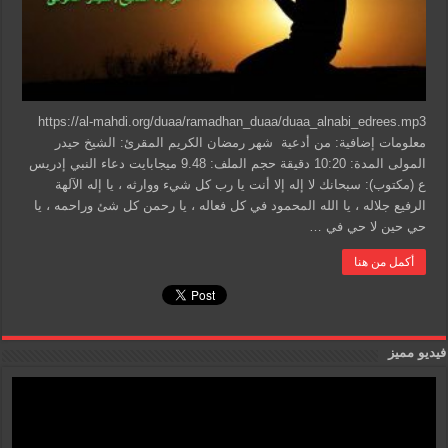
https://al-mahdi.org/duaa/ramadhan_duaa/duaa_alnabi_edrees.mp3
معلومات إضافية: من أدعية شهر رمضان الكريم المقرئ: الشيخ حيدر
المولى المدة: 10:20 دقيقة حجم الملف: 9.48 ميجابايت دعاء النبي إدريس
ع (مكتوب): سبحانك لا إله إلا أنت يا رب كل شيء ووارثه ، يا إله الآلهة
الرفيع جلاله ، يا الله المحمود في كل فعاله ، يا رحمن كل شئ وراحمه ، يا
حي حين لا حي في …
أكمل من هنا
فيديو مميز