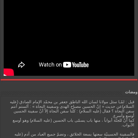
ومضات
قيل : لمّـا سئل مولانا لسان الله الناطق جعفر بن محمّد الإمام الصادق (عليه
السلام)عن حديث « إنّ الحسين مصباح الهدى وسفينة النجاة » : ألستم أنتم
سفن النجاة ؟ فقال (عليه السلام) : كلّنا سفن النجاة إلاّ أنّ سفينة الحسين
أوسع وأسرع.
كما أنّ للجنّة أبواباً ، منها باب يسمّى باب الحسين (عليه السلام) وهو أوسع
الأبواب.
فالسفينة الحسينيّة سعتها بسعة الخلائق ، وتضمّ جميع العباد من آدم (عليه