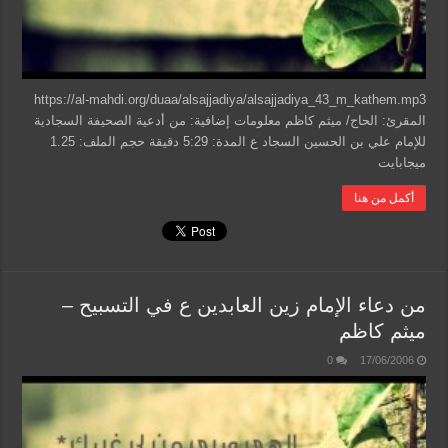
https://al-mahdi.org/duaa/alsajjadiya/alsajjadiya_43_m_kathem.mp3
المقرئ: الحاج/ ميثم كاظم معلومات إضافية: من أدعية الصحيفة السجادية
للإمام علي بن الحسين السجاد ع المدة: 5:29 دقيقة حجم الملف: 1.25
ميجابايت
أكمل من هنا
من دعاء الإمام زين العابدين ع في التسبيح –
ميثم كاظم
0
17/06/2006