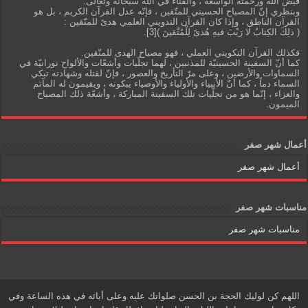
فيض الله ورحمته الواسعة ، والفناء في الله سبحانه وتعالى.
وبنظري إنّ المصباح الحسيني للمتّقين ، فإنّه عدل القرآن الكريم ، بل هو
القرآن الناطق ، وإذا كان القرآن التدويني العلمي هدىً للمتّقين :
( ذلِكَ الكِتابُ لا رَيْبَ فيهِ هُدىً لِلْمُتَّقينَ )[3].
فكذلك القرآن التكويني العملي ، فهو مصباح الهدى للمتّقين.
كما أنّ السفينة الحسينيّة للمذنبين ، لهما تجلّيات وأشعّات والألواح نورانيّة في
السماوات والأرضين ، وعلى مرّ التأريخ والعصور ، فإنّ لقتله وشهادته تبكي
السماء دماً ، كما أنّ الأنبياء والأولياء والأوصياء يبكونه ، ويقيمون له المآتم
والعزاء ، إنّما هو من تجلّيات تلك السفينة المباركة ، وأشعّة ذلك المصباح
الميمون.
أعمال شهر صفر
أعمال شهر صفر
مناسبات شهر صفر
مناسبات شهر صفر
اللهم كن لوليك الحجة بن الحسن صلواتك عليه وعلى أبائه في هذه الساعة وفي