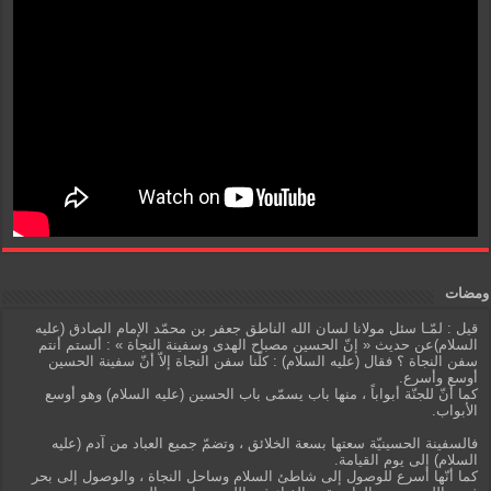
ومضات
قيل : لمّـا سئل مولانا لسان الله الناطق جعفر بن محمّد الإمام الصادق (عليه
السلام)عن حديث « إنّ الحسين مصباح الهدى وسفينة النجاة » : ألستم أنتم
سفن النجاة ؟ فقال (عليه السلام) : كلّنا سفن النجاة إلاّ أنّ سفينة الحسين
أوسع وأسرع.
كما أنّ للجنّة أبواباً ، منها باب يسمّى باب الحسين (عليه السلام) وهو أوسع
الأبواب.
فالسفينة الحسينيّة سعتها بسعة الخلائق ، وتضمّ جميع العباد من آدم (عليه
السلام) إلى يوم القيامة.
كما أنّها أسرع للوصول إلى شاطئ السلام وساحل النجاة ، والوصول إلى بحر