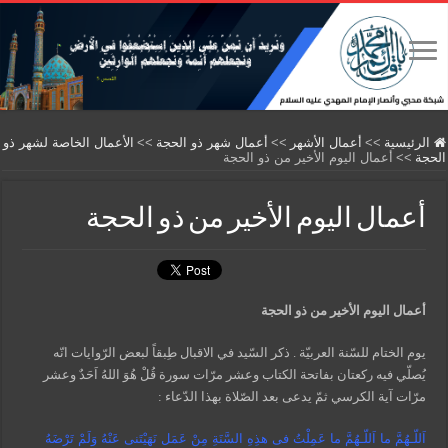
الرئيسية
>>
أعمال الأشهر
>>
أعمال شهر ذو الحجة
>>
الأعمال الخاصة لشهر ذو
الحجة
>>
أعمال اليوم الأخير من ذو الحجة
أعمال اليوم الأخير من ذو الحجة
أعمال اليوم الأخير من ذ
و
الحجة
يوم الختام للسّنة العربيّة . ذكر السّيد في الاقبال طِبقاً لبعض الرّوايات انّه
يُصلّي فيه ركعتان بفاتحة الكتاب وعشر مرّات سورة قُلْ هُوَ اللهُ اَحَدٌ وعشر
مرّات آية الكرسي ثمّ يدعى بعد الصّلاة بهذا الدّعاء :
اَللّـهُمَّ ما اَللّـهُمَّ ما عَمِلْتُ فى هذِهِ السَّنَةِ مِنْ عَمَل نَهَيْتَنى عَنْهُ وَلَمْ تَرْضَهُ