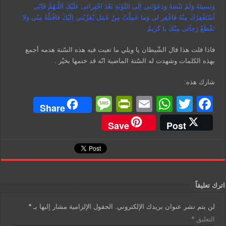
وَنَسيتَهُ وَلَمْ تَنْسَهُ وَدَعَوْتَنى اِلَى التَّوْبَةِ بَعْدَ اجْتِرائى عَلَيْكَ اَللّـهُمَّ فَاِنّى
اَسْتَغْفِرُكَ مِنْهُ فَاغْفِر لى وَما عَمِلْتُ مِنْ عَمَل يُقَرِّبُنى اِلَيْكَ فَاقْبَلْهُ مِنّى وَلا
تَقْطَعْ رَجآئى مِنْكَ يا كَريمُ .
فاذا قلت هذا قال الشّيطان يا ويلي ما تعبت فيه هذه السّنة هدمه أجمع
بهذه الكلمات وشهدت له السّنة الماضية انّه قد ختمها بخيْر .
شارك هذه:
M
Pr
E
W
T
F
Share
e
in
m
h
wi
a
Save
Post
ss
tF
ail
at
tt
c
a
ri
s
er
e
g
e
A
b
e
n
p
o
اترك تعليقاً
dl
p
o
لن يتم نشر عنوان بريدك الإلكتروني.
الحقول الإلزامية مشار إليها بـ
*
y
k
التعليق
*