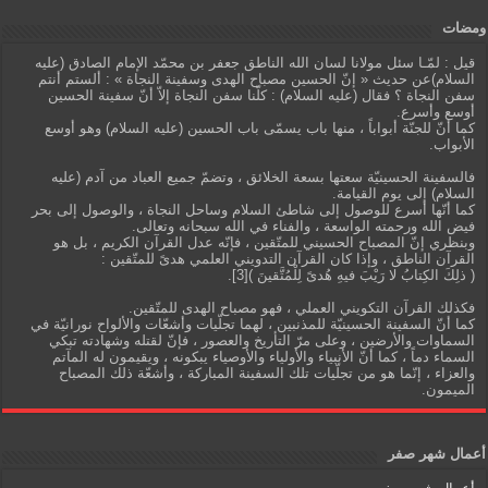
ومضات
قيل : لمّـا سئل مولانا لسان الله الناطق جعفر بن محمّد الإمام الصادق (عليه
السلام)عن حديث « إنّ الحسين مصباح الهدى وسفينة النجاة » : ألستم أنتم
سفن النجاة ؟ فقال (عليه السلام) : كلّنا سفن النجاة إلاّ أنّ سفينة الحسين
أوسع وأسرع.
كما أنّ للجنّة أبواباً ، منها باب يسمّى باب الحسين (عليه السلام) وهو أوسع
الأبواب.
فالسفينة الحسينيّة سعتها بسعة الخلائق ، وتضمّ جميع العباد من آدم (عليه
السلام) إلى يوم القيامة.
كما أنّها أسرع للوصول إلى شاطئ السلام وساحل النجاة ، والوصول إلى بحر
فيض الله ورحمته الواسعة ، والفناء في الله سبحانه وتعالى.
وبنظري إنّ المصباح الحسيني للمتّقين ، فإنّه عدل القرآن الكريم ، بل هو
القرآن الناطق ، وإذا كان القرآن التدويني العلمي هدىً للمتّقين :
( ذلِكَ الكِتابُ لا رَيْبَ فيهِ هُدىً لِلْمُتَّقينَ )[3].
فكذلك القرآن التكويني العملي ، فهو مصباح الهدى للمتّقين.
كما أنّ السفينة الحسينيّة للمذنبين ، لهما تجلّيات وأشعّات والألواح نورانيّة في
السماوات والأرضين ، وعلى مرّ التأريخ والعصور ، فإنّ لقتله وشهادته تبكي
السماء دماً ، كما أنّ الأنبياء والأولياء والأوصياء يبكونه ، ويقيمون له المآتم
والعزاء ، إنّما هو من تجلّيات تلك السفينة المباركة ، وأشعّة ذلك المصباح
الميمون.
أعمال شهر صفر