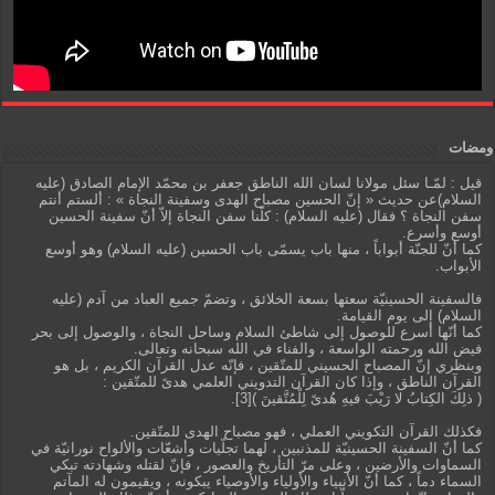
ومضات
قيل : لمّـا سئل مولانا لسان الله الناطق جعفر بن محمّد الإمام الصادق (عليه
السلام)عن حديث « إنّ الحسين مصباح الهدى وسفينة النجاة » : ألستم أنتم
سفن النجاة ؟ فقال (عليه السلام) : كلّنا سفن النجاة إلاّ أنّ سفينة الحسين
أوسع وأسرع.
كما أنّ للجنّة أبواباً ، منها باب يسمّى باب الحسين (عليه السلام) وهو أوسع
الأبواب.
فالسفينة الحسينيّة سعتها بسعة الخلائق ، وتضمّ جميع العباد من آدم (عليه
السلام) إلى يوم القيامة.
كما أنّها أسرع للوصول إلى شاطئ السلام وساحل النجاة ، والوصول إلى بحر
فيض الله ورحمته الواسعة ، والفناء في الله سبحانه وتعالى.
وبنظري إنّ المصباح الحسيني للمتّقين ، فإنّه عدل القرآن الكريم ، بل هو
القرآن الناطق ، وإذا كان القرآن التدويني العلمي هدىً للمتّقين :
( ذلِكَ الكِتابُ لا رَيْبَ فيهِ هُدىً لِلْمُتَّقينَ )[3].
فكذلك القرآن التكويني العملي ، فهو مصباح الهدى للمتّقين.
كما أنّ السفينة الحسينيّة للمذنبين ، لهما تجلّيات وأشعّات والألواح نورانيّة في
السماوات والأرضين ، وعلى مرّ التأريخ والعصور ، فإنّ لقتله وشهادته تبكي
السماء دماً ، كما أنّ الأنبياء والأولياء والأوصياء يبكونه ، ويقيمون له المآتم