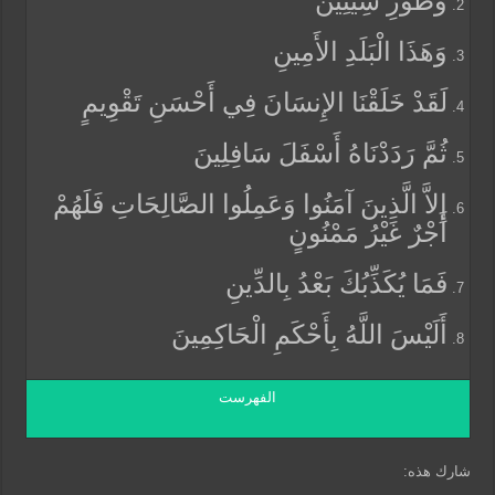
وَطُورِ سِينِينَ
وَهَذَا الْبَلَدِ الأَمِينِ
لَقَدْ خَلَقْنَا الإِنسَانَ فِي أَحْسَنِ تَقْوِيمٍ
ثُمَّ رَدَدْنَاهُ أَسْفَلَ سَافِلِينَ
إِلاَّ الَّذِينَ آمَنُوا وَعَمِلُوا الصَّالِحَاتِ فَلَهُمْ
أَجْرٌ غَيْرُ مَمْنُونٍ
فَمَا يُكَذِّبُكَ بَعْدُ بِالدِّينِ
أَلَيْسَ اللَّهُ بِأَحْكَمِ الْحَاكِمِينَ
الفهرست
شارك هذه: