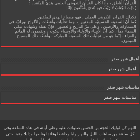
القرآن الناطق ، وإذا كان القرآن التدويني العلمي هدىً للمتّقين :
( ذلِكَ الكِتابُ لا رَيْبَ فيهِ هُدىً لِلْمُتَّقينَ )[3].
فكذلك القرآن التكويني العملي ، فهو مصباح الهدى للمتّقين.
كما أنّ السفينة الحسينيّة للمذنبين ، لهما تجلّيات وأشعّات والألواح نورانيّة في
السماوات والأرضين ، وعلى مرّ التأريخ والعصور ، فإنّ لقتله وشهادته تبكي
السماء دماً ، كما أنّ الأنبياء والأولياء والأوصياء يبكونه ، ويقيمون له المآتم
والعزاء ، إنّما هو من تجلّيات تلك السفينة المباركة ، وأشعّة ذلك المصباح
الميمون.
أعمال شهر صفر
أعمال شهر صفر
مناسبات شهر صفر
مناسبات شهر صفر
اللهم كن لوليك الحجة بن الحسن صلواتك عليه وعلى أبائه في هذه الساعة وفي
كل ساعة من ساعات الليل والنهار وليا وحافظا وقائدا وناصرا ودليلا وعينا حتى