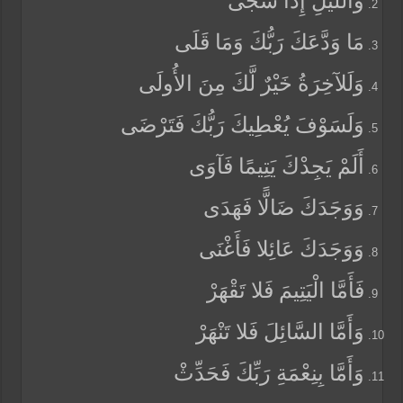
وَاللَّيْلِ إِذَا سَجَى
مَا وَدَّعَكَ رَبُّكَ وَمَا قَلَى
وَلَلآخِرَةُ خَيْرٌ لَّكَ مِنَ الأُولَى
وَلَسَوْفَ يُعْطِيكَ رَبُّكَ فَتَرْضَى
أَلَمْ يَجِدْكَ يَتِيمًا فَآوَى
وَوَجَدَكَ ضَالًّا فَهَدَى
وَوَجَدَكَ عَائِلا فَأَغْنَى
فَأَمَّا الْيَتِيمَ فَلا تَقْهَرْ
وَأَمَّا السَّائِلَ فَلا تَنْهَرْ
وَأَمَّا بِنِعْمَةِ رَبِّكَ فَحَدِّثْ