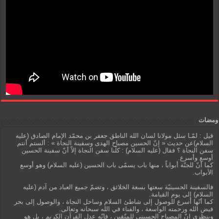
ومضات
قيل : لمّـا سئل مولانا لسان الله الناطق جعفر بن محمّد الإمام الصادق (عليه
السلام)عن حديث « إنّ الحسين مصباح الهدى وسفينة النجاة » : ألستم أنتم
سفن النجاة ؟ فقال (عليه السلام) : كلّنا سفن النجاة إلاّ أنّ سفينة الحسين
أوسع وأسرع.
كما أنّ للجنّة أبواباً ، منها باب يسمّى باب الحسين (عليه السلام) وهو أوسع
الأبواب.
فالسفينة الحسينيّة سعتها بسعة الخلائق ، وتضمّ جميع العباد من آدم (عليه
السلام) إلى يوم القيامة.
كما أنّها أسرع للوصول إلى شاطئ السلام وساحل النجاة ، والوصول إلى بحر
فيض الله ورحمته الواسعة ، والفناء في الله سبحانه وتعالى.
وبنظري إنّ المصباح الحسيني للمتّقين ، فإنّه عدل القرآن الكريم ، بل هو