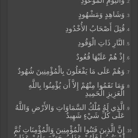
وَالْيَوْمِ الْمَوْعُودِ
وَشَاهِدٍ وَمَشْهُودٍ
قُتِلَ أَصْحَابُ الأُخْدُودِ
النَّارِ ذَاتِ الْوَقُودِ
إِذْ هُمْ عَلَيْهَا قُعُودٌ
وَهُمْ عَلَى مَا يَفْعَلُونَ بِالْمُؤْمِنِينَ شُهُودٌ
وَمَا نَقَمُوا مِنْهُمْ إِلاَّ أَن يُؤْمِنُوا بِاللَّهِ
الْعَزِيزِ الْحَمِيدِ
الَّذِي لَهُ مُلْكُ السَّمَاوَاتِ وَالأَرْضِ وَاللَّهُ
عَلَى كُلِّ شَيْءٍ شَهِيدٌ
إِنَّ الَّذِينَ فَتَنُوا الْمُؤْمِنِينَ وَالْمُؤْمِنَاتِ ثُمَّ
لَمْ يَتُوبُوا فَلَهُمْ عَذَابُ جَهَنَّمَ وَلَهُمْ عَذَابُ