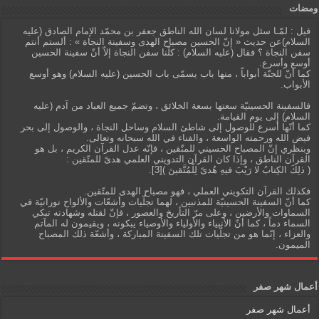
ومضات
قيل : لمّـا سئل مولانا لسان الله الناطق جعفر بن محمّد الإمام الصادق (عليه
السلام)عن حديث « إنّ الحسين مصباح الهدى وسفينة النجاة » : ألستم أنتم
سفن النجاة ؟ فقال (عليه السلام) : كلّنا سفن النجاة إلاّ أنّ سفينة الحسين
أوسع وأسرع.
كما أنّ للجنّة أبواباً ، منها باب يسمّى باب الحسين (عليه السلام) وهو أوسع
الأبواب.
فالسفينة الحسينيّة سعتها بسعة الخلائق ، وتضمّ جميع العباد من آدم (عليه
السلام) إلى يوم القيامة.
كما أنّها أسرع للوصول إلى شاطئ السلام وساحل النجاة ، والوصول إلى بحر
فيض الله ورحمته الواسعة ، والفناء في الله سبحانه وتعالى.
وبنظري إنّ المصباح الحسيني للمتّقين ، فإنّه عدل القرآن الكريم ، بل هو
القرآن الناطق ، وإذا كان القرآن التدويني العلمي هدىً للمتّقين :
( ذلِكَ الكِتابُ لا رَيْبَ فيهِ هُدىً لِلْمُتَّقينَ )[3].
فكذلك القرآن التكويني العملي ، فهو مصباح الهدى للمتّقين.
كما أنّ السفينة الحسينيّة للمذنبين ، لهما تجلّيات وأشعّات والألواح نورانيّة في
السماوات والأرضين ، وعلى مرّ التأريخ والعصور ، فإنّ لقتله وشهادته تبكي
السماء دماً ، كما أنّ الأنبياء والأولياء والأوصياء يبكونه ، ويقيمون له المآتم
والعزاء ، إنّما هو من تجلّيات تلك السفينة المباركة ، وأشعّة ذلك المصباح
الميمون.
أعمال شهر صفر
أعمال شهر صفر