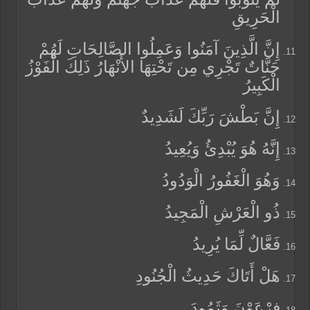
الْحَرِيقِ
إِنَّ الَّذِينَ آمَنُوا وَعَمِلُوا الصَّالِحَاتِ لَهُمْ
جَنَّاتٌ تَجْرِي مِن تَحْتِهَا الأَنْهَارُ ذَلِكَ الْفَوْزُ
الْكَبِيرُ
إِنَّ بَطْشَ رَبِّكَ لَشَدِيدٌ
إِنَّهُ هُوَ يُبْدِئُ وَيُعِيدُ
وَهُوَ الْغَفُورُ الْوَدُودُ
ذُو الْعَرْشِ الْمَجِيدُ
فَعَّالٌ لِّمَا يُرِيدُ
هَلْ أَتَاكَ حَدِيثُ الْجُنُودِ
فِرْعَوْنَ وَثَمُودَ