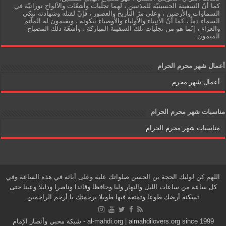
كما أنّ السفينة الحسينيّة للمذنبين ، لهما تجلّيات وأشعّات والألواح نورانيّة في
السماوات والأرضين ، وعلى مرّ التأريخ والعصور ، فإنّ لقتله وشهادته تبكي
السماء دماً ، كما أنّ الأنبياء والأولياء والأوصياء يبكونه ، ويقيمون له المآتم
والعزاء ، إنّما هو من تجلّيات تلك السفينة المباركة ، وأشعّة ذلك المصباح
الميمون.
أعمال شهر محرم الحرام
أعمال شهر محرم
مناسبات شهر محرم الحرام
مناسبات شهر محرم الحرام
اللهم كن لوليك الحجة بن الحسن صلواتك عليه وعلى أبائه في هذه الساعة وفي
كل ساعة من ساعات الليل والنهار وليا وحافظا وقائدا وناصرا ودليلا وعينا حتى
تسكنه أرضك طوعا وتمتعه فيها طويلا برحمتك يا أرحم الراحمين
al-mahdi.org | almahdilovers.org since 1999 - شبكة محبي وأنصار الإمام