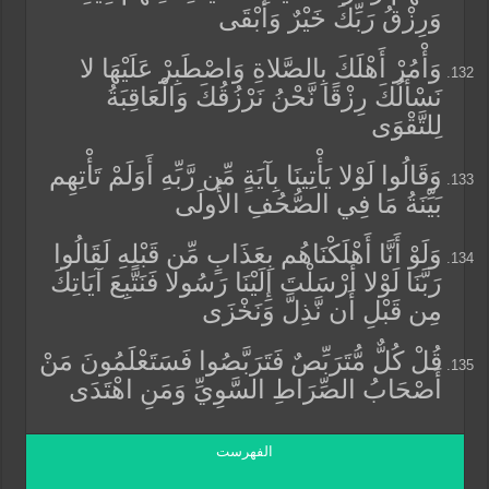
وَرِزْقُ رَبِّكَ خَيْرٌ وَأَبْقَى
وَأْمُرْ أَهْلَكَ بِالصَّلاةِ وَاصْطَبِرْ عَلَيْهَا لا
نَسْأَلُكَ رِزْقًا نَّحْنُ نَرْزُقُكَ وَالْعَاقِبَةُ
لِلتَّقْوَى
وَقَالُوا لَوْلا يَأْتِينَا بِآيَةٍ مِّن رَّبِّهِ أَوَلَمْ تَأْتِهِم
بَيِّنَةُ مَا فِي الصُّحُفِ الأُولَى
وَلَوْ أَنَّا أَهْلَكْنَاهُم بِعَذَابٍ مِّن قَبْلِهِ لَقَالُوا
رَبَّنَا لَوْلا أَرْسَلْتَ إِلَيْنَا رَسُولا فَنَتَّبِعَ آيَاتِكَ
مِن قَبْلِ أَن نَّذِلَّ وَنَخْزَى
قُلْ كُلٌّ مُّتَرَبِّصٌ فَتَرَبَّصُوا فَسَتَعْلَمُونَ مَنْ
أَصْحَابُ الصِّرَاطِ السَّوِيِّ وَمَنِ اهْتَدَى
الفهرست