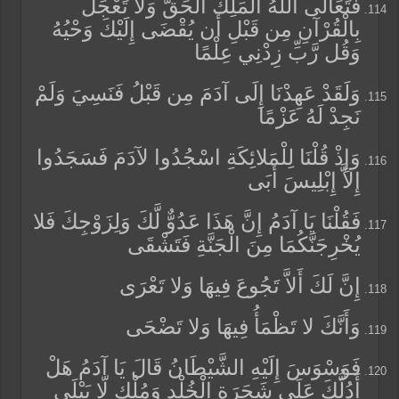
فَتَعَالَى اللَّهُ الْمَلِكُ الْحَقُّ وَلا تَعْجَلْ
بِالْقُرْآنِ مِن قَبْلِ أَن يُقْضَى إِلَيْكَ وَحْيُهُ
وَقُل رَّبِّ زِدْنِي عِلْمًا
وَلَقَدْ عَهِدْنَا إِلَى آدَمَ مِن قَبْلُ فَنَسِيَ وَلَمْ
نَجِدْ لَهُ عَزْمًا
وَإِذْ قُلْنَا لِلْمَلائِكَةِ اسْجُدُوا لآدَمَ فَسَجَدُوا
إِلاَّ إِبْلِيسَ أَبَى
فَقُلْنَا يَا آدَمُ إِنَّ هَذَا عَدُوٌّ لَّكَ وَلِزَوْجِكَ فَلا
يُخْرِجَنَّكُمَا مِنَ الْجَنَّةِ فَتَشْقَى
إِنَّ لَكَ أَلاَّ تَجُوعَ فِيهَا وَلا تَعْرَى
وَأَنَّكَ لا تَظْمَأُ فِيهَا وَلا تَضْحَى
فَوَسْوَسَ إِلَيْهِ الشَّيْطَانُ قَالَ يَا آدَمُ هَلْ
أَدُلُّكَ عَلَى شَجَرَةِ الْخُلْدِ وَمُلْكٍ لّا يَبْلَى