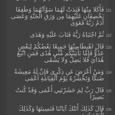
فَأَكَلا مِنْهَا فَبَدَتْ لَهُمَا سَوْآتُهُمَا وَطَفِقَا
يَخْصِفَانِ عَلَيْهِمَا مِن وَرَقِ الْجَنَّةِ وَعَصَى
آدَمُ رَبَّهُ فَغَوَى
ثُمَّ اجْتَبَاهُ رَبُّهُ فَتَابَ عَلَيْهِ وَهَدَى
قَالَ اهْبِطَا مِنْهَا جَمِيعًا بَعْضُكُمْ لِبَعْضٍ
عَدُوٌّ فَإِمَّا يَأْتِيَنَّكُم مِّنِّي هُدًى فَمَنِ اتَّبَعَ
هُدَايَ فَلا يَضِلُّ وَلا يَشْقَى
وَمَنْ أَعْرَضَ عَن ذِكْرِي فَإِنَّ لَهُ مَعِيشَةً
ضَنكًا وَنَحْشُرُهُ يَوْمَ الْقِيَامَةِ أَعْمَى
قَالَ رَبِّ لِمَ حَشَرْتَنِي أَعْمَى وَقَدْ كُنتُ
بَصِيرًا
قَالَ كَذَلِكَ أَتَتْكَ آيَاتُنَا فَنَسِيتَهَا وَكَذَلِكَ