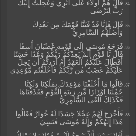
قَالَ هُمْ أُولاء عَلَى أَثَرِي وَعَجِلْتُ إِلَيْكَ
رَبِّ لِتَرْضَى
قَالَ فَإِنَّا قَدْ فَتَنَّا قَوْمَكَ مِن بَعْدِكَ
وَأَضَلَّهُمُ السَّامِرِيُّ
فَرَجَعَ مُوسَى إِلَى قَوْمِهِ غَضْبَانَ أَسِفًا
قَالَ يَا قَوْمِ أَلَمْ يَعِدْكُمْ رَبُّكُمْ وَعْدًا حَسَنًا
أَفَطَالَ عَلَيْكُمُ الْعَهْدُ أَمْ أَرَدتُّمْ أَن يَحِلَّ
عَلَيْكُمْ غَضَبٌ مِّن رَّبِّكُمْ فَأَخْلَفْتُم مَّوْعِدِي
قَالُوا مَا أَخْلَفْنَا مَوْعِدَكَ بِمَلْكِنَا وَلَكِنَّا
حُمِّلْنَا أَوْزَارًا مِّن زِينَةِ الْقَوْمِ فَقَذَفْنَاهَا
فَكَذَلِكَ أَلْقَى السَّامِرِيُّ
فَأَخْرَجَ لَهُمْ عِجْلا جَسَدًا لَهُ خُوَارٌ فَقَالُوا
هَذَا إِلَهُكُمْ وَإِلَهُ مُوسَى فَنَسِيَ
أَفَلا يَرَوْنَ أَلاَّ يَرْجِعُ إِلَيْهِمْ قَوْلا وَلا يَمْلِكُ