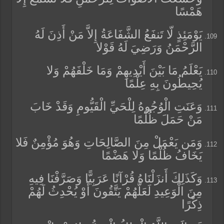
هَمْسًا
يَوْمَئِذٍ لّا تَنفَعُ الشَّفَاعَةُ إِلاَّ مَنْ أَذِنَ لَهُ
الرَّحْمَنُ وَرَضِيَ لَهُ قَوْلا
يَعْلَمُ مَا بَيْنَ أَيْدِيهِمْ وَمَا خَلْفَهُمْ وَلا
يُحِيطُونَ بِهِ عِلْمًا
وَعَنَتِ الْوُجُوهُ لِلْحَيِّ الْقَيُّومِ وَقَدْ خَابَ
مَنْ حَمَلَ ظُلْمًا
وَمَن يَعْمَلْ مِنَ الصَّالِحَاتِ وَهُوَ مُؤْمِنٌ فَلا
يَخَافُ ظُلْمًا وَلا هَضْمًا
وَكَذَلِكَ أَنزَلْنَاهُ قُرْآنًا عَرَبِيًّا وَصَرَّفْنَا فِيهِ
مِنَ الْوَعِيدِ لَعَلَّهُمْ يَتَّقُونَ أَوْ يُحْدِثُ لَهُمْ
ذِكْرًا