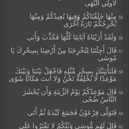
لِّأُولِي النُّهَى
مِنْهَا خَلَقْنَاكُمْ وَفِيهَا نُعِيدُكُمْ وَمِنْهَا
نُخْرِجُكُمْ تَارَةً أُخْرَى
وَلَقَدْ أَرَيْنَاهُ آيَاتِنَا كُلَّهَا فَكَذَّبَ وَأَبَى
قَالَ أَجِئْتَنَا لِتُخْرِجَنَا مِنْ أَرْضِنَا بِسِحْرِكَ يَا
مُوسَى
فَلَنَأْتِيَنَّكَ بِسِحْرٍ مِّثْلِهِ فَاجْعَلْ بَيْنَنَا وَبَيْنَكَ
مَوْعِدًا لّا نُخْلِفُهُ نَحْنُ وَلا أَنتَ مَكَانًا سُوًى
قَالَ مَوْعِدُكُمْ يَوْمُ الزِّينَةِ وَأَن يُحْشَرَ
النَّاسُ ضُحًى
فَتَوَلَّى فِرْعَوْنُ فَجَمَعَ كَيْدَهُ ثُمَّ أَتَى
قَالَ لَهُم مُّوسَى وَيْلَكُمْ لا تَفْتَرُوا عَلَى