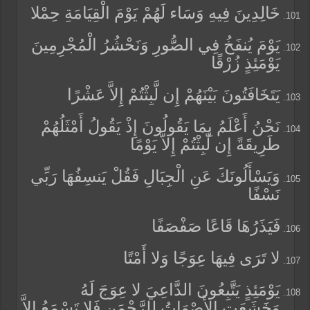
خَالِدِينَ فِيهِ وَسَاء لَهُمْ يَوْمَ الْقِيَامَةِ حِمْلا
يَوْمَ يُنفَخُ فِي الصُّورِ وَنَحْشُرُ الْمُجْرِمِينَ
يَوْمَئِذٍ زُرْقًا
يَتَخَافَتُونَ بَيْنَهُمْ إِن لَّبِثْتُمْ إِلاَّ عَشْرًا
نَحْنُ أَعْلَمُ بِمَا يَقُولُونَ إِذْ يَقُولُ أَمْثَلُهُمْ
طَرِيقَةً إِن لَّبِثْتُمْ إِلاَّ يَوْمًا
وَيَسْأَلُونَكَ عَنِ الْجِبَالِ فَقُلْ يَنسِفُهَا رَبِّي
نَسْفًا
فَيَذَرُهَا قَاعًا صَفْصَفًا
لا تَرَى فِيهَا عِوَجًا وَلا أَمْتًا
يَوْمَئِذٍ يَتَّبِعُونَ الدَّاعِيَ لا عِوَجَ لَهُ
وَخَشَعَت الأَصْوَاتُ لِلرَّحْمَنِ فَلا تَسْمَعُ إِلاَّ