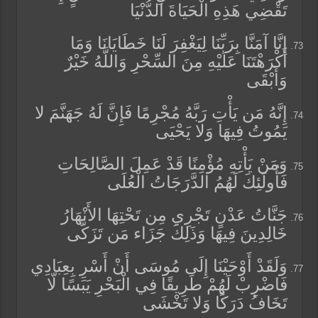
تَقْضِي هَذِهِ الْحَيَاةَ الدُّنْيَا
إِنَّا آمَنَّا بِرَبِّنَا لِيَغْفِرَ لَنَا خَطَايَانَا وَمَا
أَكْرَهْتَنَا عَلَيْهِ مِنَ السِّحْرِ وَاللَّهُ خَيْرٌ
وَأَبْقَى
إِنَّهُ مَن يَأْتِ رَبَّهُ مُجْرِمًا فَإِنَّ لَهُ جَهَنَّمَ لا
يَمُوتُ فِيهَا وَلا يَحْيَى
وَمَنْ يَأْتِهِ مُؤْمِنًا قَدْ عَمِلَ الصَّالِحَاتِ
فَأُولَئِكَ لَهُمُ الدَّرَجَاتُ الْعُلَى
جَنَّاتُ عَدْنٍ تَجْرِي مِن تَحْتِهَا الأَنْهَارُ
خَالِدِينَ فِيهَا وَذَلِكَ جَزَاء مَن تَزَكَّى
وَلَقَدْ أَوْحَيْنَا إِلَى مُوسَى أَنْ أَسْرِ بِعِبَادِي
فَاضْرِبْ لَهُمْ طَرِيقًا فِي الْبَحْرِ يَبَسًا لّا
تَخَافُ دَرَكًا وَلا تَخْشَى