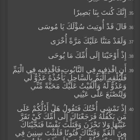
إِنَّكَ كُنتَ بِنَا بَصِيرًا
قَالَ قَدْ أُوتِيتَ سُؤْلَكَ يَا مُوسَى
وَلَقَدْ مَنَنَّا عَلَيْكَ مَرَّةً أُخْرَى
إِذْ أَوْحَيْنَا إِلَى أُمِّكَ مَا يُوحَى
أَنِ اقْذِفِيهِ فِي التَّابُوتِ فَاقْذِفِيهِ فِي الْيَمِّ
فَلْيُلْقِهِ الْيَمُّ بِالسَّاحِلِ يَأْخُذْهُ عَدُوٌّ لِّي
وَعَدُوٌّ لَّهُ وَأَلْقَيْتُ عَلَيْكَ مَحَبَّةً مِّنِّي
وَلِتُصْنَعَ عَلَى عَيْنِي
إِذْ تَمْشِي أُخْتُكَ فَتَقُولُ هَلْ أَدُلُّكُمْ عَلَى
مَن يَكْفُلُهُ فَرَجَعْنَاكَ إِلَى أُمِّكَ كَيْ تَقَرَّ
عَيْنُهَا وَلا تَحْزَنَ وَقَتَلْتَ نَفْسًا فَنَجَّيْنَاكَ
مِنَ الْغَمِّ وَفَتَنَّاكَ فُتُونًا فَلَبِثْتَ سِنِينَ فِي