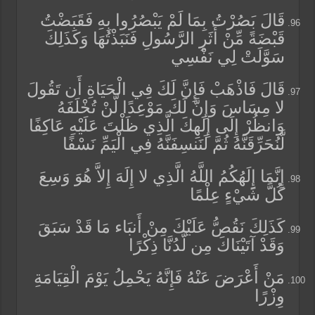
قَالَ بَصُرْتُ بِمَا لَمْ يَبْصُرُوا بِهِ فَقَبَضْتُ
قَبْضَةً مِّنْ أَثَرِ الرَّسُولِ فَنَبَذْتُهَا وَكَذَلِكَ
سَوَّلَتْ لِي نَفْسِي
قَالَ فَاذْهَبْ فَإِنَّ لَكَ فِي الْحَيَاةِ أَن تَقُولَ
لا مِسَاسَ وَإِنَّ لَكَ مَوْعِدًا لَّنْ تُخْلَفَهُ
وَانظُرْ إِلَى إِلَهِكَ الَّذِي ظَلْتَ عَلَيْهِ عَاكِفًا
لَّنُحَرِّقَنَّهُ ثُمَّ لَنَنسِفَنَّهُ فِي الْيَمِّ نَسْفًا
إِنَّمَا إِلَهُكُمُ اللَّهُ الَّذِي لا إِلَهَ إِلاَّ هُوَ وَسِعَ
كُلَّ شَيْءٍ عِلْمًا
كَذَلِكَ نَقُصُّ عَلَيْكَ مِنْ أَنبَاء مَا قَدْ سَبَقَ
وَقَدْ آتَيْنَاكَ مِن لَّدُنَّا ذِكْرًا
مَنْ أَعْرَضَ عَنْهُ فَإِنَّهُ يَحْمِلُ يَوْمَ الْقِيَامَةِ
وِزْرًا