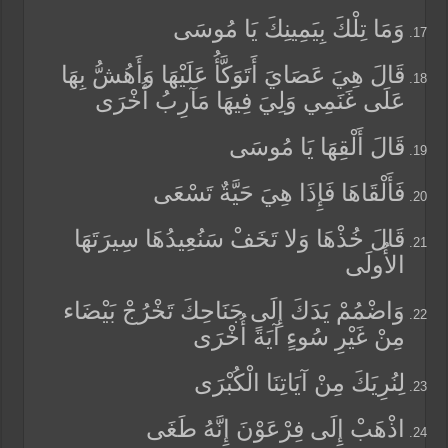
وَمَا تِلْكَ بِيَمِينِكَ يَا مُوسَى
قَالَ هِيَ عَصَايَ أَتَوَكَّأُ عَلَيْهَا وَأَهُشُّ بِهَا
عَلَى غَنَمِي وَلِيَ فِيهَا مَآرِبُ أُخْرَى
قَالَ أَلْقِهَا يَا مُوسَى
فَأَلْقَاهَا فَإِذَا هِيَ حَيَّةٌ تَسْعَى
قَالَ خُذْهَا وَلا تَخَفْ سَنُعِيدُهَا سِيرَتَهَا
الأُولَى
وَاضْمُمْ يَدَكَ إِلَى جَنَاحِكَ تَخْرُجْ بَيْضَاء
مِنْ غَيْرِ سُوءٍ آيَةً أُخْرَى
لِنُرِيَكَ مِنْ آيَاتِنَا الْكُبْرَى
اذْهَبْ إِلَى فِرْعَوْنَ إِنَّهُ طَغَى