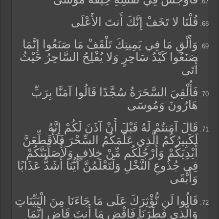
قُلْنَا لا تَخَفْ إِنَّكَ أَنتَ الأَعْلَى
وَأَلْقِ مَا فِي يَمِينِكَ تَلْقَفْ مَا صَنَعُوا إِنَّمَا
صَنَعُوا كَيْدُ سَاحِرٍ وَلا يُفْلِحُ السَّاحِرُ حَيْثُ
أَتَى
فَأُلْقِيَ السَّحَرَةُ سُجَّدًا قَالُوا آمَنَّا بِرَبِّ
هَارُونَ وَمُوسَى
قَالَ آمَنتُمْ لَهُ قَبْلَ أَنْ آذَنَ لَكُمْ إِنَّهُ
لَكَبِيرُكُمُ الَّذِي عَلَّمَكُمُ السِّحْرَ فَلَأُقَطِّعَنَّ
أَيْدِيَكُمْ وَأَرْجُلَكُم مِّنْ خِلافٍ وَلَأُصَلِّبَنَّكُمْ
فِي جُذُوعِ النَّخْلِ وَلَتَعْلَمُنَّ أَيُّنَا أَشَدُّ عَذَابًا
وَأَبْقَى
قَالُوا لَن نُّؤْثِرَكَ عَلَى مَا جَاءَنَا مِنَ الْبَيِّنَاتِ
وَالَّذِي فَطَرَنَا فَاقْضِ مَا أَنتَ قَاضٍ إِنَّمَا