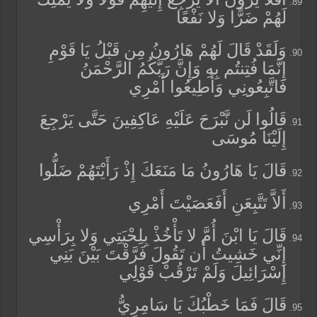
لَهُمْ ضَرًّا وَلا نَفْعًا
وَلَقَدْ قَالَ لَهُمْ هَارُونُ مِن قَبْلُ يَا قَوْمِ
إِنَّمَا فُتِنتُم بِهِ وَإِنَّ رَبَّكُمُ الرَّحْمَنُ
فَاتَّبِعُونِي وَأَطِيعُوا أَمْرِي
قَالُوا لَن نَّبْرَحَ عَلَيْهِ عَاكِفِينَ حَتَّى يَرْجِعَ
إِلَيْنَا مُوسَى
قَالَ يَا هَارُونُ مَا مَنَعَكَ إِذْ رَأَيْتَهُمْ ضَلُّوا
أَلاَّ تَتَّبِعَنِ أَفَعَصَيْتَ أَمْرِي
قَالَ يَا ابْنَ أُمَّ لا تَأْخُذْ بِلِحْيَتِي وَلا بِرَأْسِي
إِنِّي خَشِيتُ أَن تَقُولَ فَرَّقْتَ بَيْنَ بَنِي
إِسْرَائِيلَ وَلَمْ تَرْقُبْ قَوْلِي
قَالَ فَمَا خَطْبُكَ يَا سَامِرِيُّ