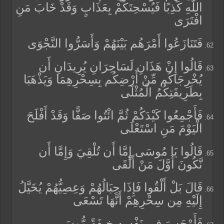
اللَّهِ كَذِبًا فَيُسْحِتَكُمْ بِعَذَابٍ وَقَدْ خَابَ مَنِ
افْتَرَى
فَتَنَازَعُوا أَمْرَهُم بَيْنَهُمْ وَأَسَرُّوا النَّجْوَى
قَالُوا إِنْ هَذَانِ لَسَاحِرَانِ يُرِيدَانِ أَن
يُخْرِجَاكُم مِّنْ أَرْضِكُم بِسِحْرِهِمَا وَيَذْهَبَا
بِطَرِيقَتِكُمُ الْمُثْلَى
فَأَجْمِعُوا كَيْدَكُمْ ثُمَّ ائْتُوا صَفًّا وَقَدْ أَفْلَحَ
الْيَوْمَ مَنِ اسْتَعْلَى
قَالُوا يَا مُوسَى إِمَّا أَن تُلْقِيَ وَإِمَّا أَن
نَّكُونَ أَوَّلَ مَنْ أَلْقَى
قَالَ بَلْ أَلْقُوا فَإِذَا حِبَالُهُمْ وَعِصِيُّهُمْ يُخَيَّلُ
إِلَيْهِ مِن سِحْرِهِمْ أَنَّهَا تَسْعَى
فَأَوْجَسَ فِي نَفْسِهِ خِيفَةً مُّوسَى