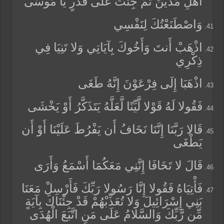
أَهْلِ مَدْيَنَ ثُمَّ جِئْتَ عَلَى قَدَرٍ يَا مُوسَى
وَاصْطَنَعْتُكَ لِنَفْسِي
اذْهَبْ أَنتَ وَأَخُوكَ بِآيَاتِي وَلا تَنِيَا فِي
ذِكْرِي
اذْهَبَا إِلَى فِرْعَوْنَ إِنَّهُ طَغَى
فَقُولا لَهُ قَوْلا لَّيِّنًا لَّعَلَّهُ يَتَذَكَّرُ أَوْ يَخْشَى
قَالا رَبَّنَا إِنَّنَا نَخَافُ أَن يَفْرُطَ عَلَيْنَا أَوْ أَن
يَطْغَى
قَالَ لا تَخَافَا إِنَّنِي مَعَكُمَا أَسْمَعُ وَأَرَى
فَأْتِيَاهُ فَقُولا إِنَّا رَسُولا رَبِّكَ فَأَرْسِلْ مَعَنَا
بَنِي إِسْرَائِيلَ وَلا تُعَذِّبْهُمْ قَدْ جِئْنَاكَ بِآيَةٍ
مِّن رَّبِّكَ وَالسَّلامُ عَلَى مَنِ اتَّبَعَ الْهُدَى