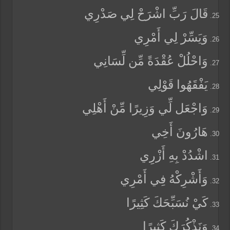
قَالَ رَبِّ اشْرَحْ لِي صَدْرِي
وَيَسِّرْ لِي أَمْرِي
وَاحْلُلْ عُقْدَةً مِّن لِّسَانِي
يَفْقَهُوا قَوْلِي
وَاجْعَل لِّي وَزِيرًا مِّنْ أَهْلِي
هَارُونَ أَخِي
اشْدُدْ بِهِ أَزْرِي
وَأَشْرِكْهُ فِي أَمْرِي
كَيْ نُسَبِّحَكَ كَثِيرًا
وَنَذْكُرَكَ كَثِيرًا