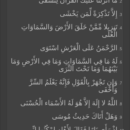
مَا أَنزَلْنَا عَلَيْكَ الْقُرْآنَ لِتَشْقَى
إِلاَّ تَذْكِرَةً لِّمَن يَخْشَى
تَنزِيلا مِّمَّنْ خَلَقَ الأَرْضَ وَالسَّمَاوَاتِ
الْعُلَى
الرَّحْمَنُ عَلَى الْعَرْشِ اسْتَوَى
لَهُ مَا فِي السَّمَاوَاتِ وَمَا فِي الأَرْضِ وَمَا
بَيْنَهُمَا وَمَا تَحْتَ الثَّرَى
وَإِن تَجْهَرْ بِالْقَوْلِ فَإِنَّهُ يَعْلَمُ السِّرَّ
وَأَخْفَى
اللَّهُ لا إِلَهَ إِلاَّ هُوَ لَهُ الأَسْمَاء الْحُسْنَى
وَهَلْ أَتَاكَ حَدِيثُ مُوسَى
إِذْ رَأَى نَارًا فَقَالَ لِأَهْلِهِ امْكُثُوا إِنِّي