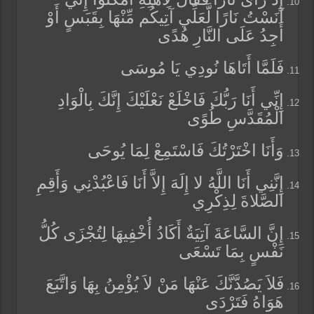
آنَسْتُ نَارًا لَّعَلِّي آتِيكُم مِّنْهَا بِقَبَسٍ أَوْ
أَجِدُ عَلَى النَّارِ هُدًى
فَلَمَّا أَتَاهَا نُودِي يَا مُوسَى
إِنِّي أَنَا رَبُّكَ فَاخْلَعْ نَعْلَيْكَ إِنَّكَ بِالْوَادِ
الْمُقَدَّسِ طُوًى
وَأَنَا اخْتَرْتُكَ فَاسْتَمِعْ لِمَا يُوحَى
إِنَّنِي أَنَا اللَّهُ لا إِلَهَ إِلاَّ أَنَا فَاعْبُدْنِي وَأَقِمِ
الصَّلاةَ لِذِكْرِي
إِنَّ السَّاعَةَ آتِيَةٌ أَكَادُ أُخْفِيهَا لِتُجْزَى كُلُّ
نَفْسٍ بِمَا تَسْعَى
فَلاَ يَصُدَّنَّكَ عَنْهَا مَنْ لاَ يُؤْمِنُ بِهَا وَاتَّبَعَ
هَوَاهُ فَتَرْدَى