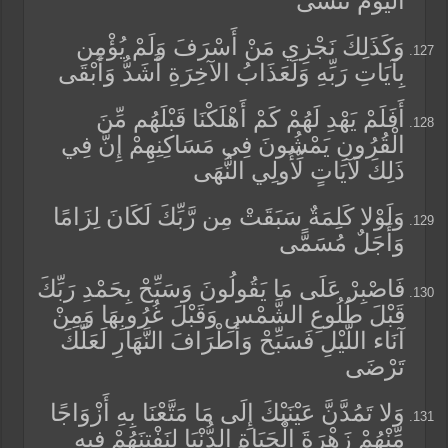
الْيَوْمَ تُنسَى
وَكَذَلِكَ نَجْزِي مَنْ أَسْرَفَ وَلَمْ يُؤْمِن
بِآيَاتِ رَبِّهِ وَلَعَذَابُ الآخِرَةِ أَشَدُّ وَأَبْقَى
أَفَلَمْ يَهْدِ لَهُمْ كَمْ أَهْلَكْنَا قَبْلَهُم مِّنَ
الْقُرُونِ يَمْشُونَ فِي مَسَاكِنِهِمْ إِنَّ فِي
ذَلِكَ لَآيَاتٍ لِّأُولِي النُّهَى
وَلَوْلا كَلِمَةٌ سَبَقَتْ مِن رَّبِّكَ لَكَانَ لِزَامًا
وَأَجَلٌ مُسَمًّى
فَاصْبِرْ عَلَى مَا يَقُولُونَ وَسَبِّحْ بِحَمْدِ رَبِّكَ
قَبْلَ طُلُوعِ الشَّمْسِ وَقَبْلَ غُرُوبِهَا وَمِنْ
آنَاء اللَّيْلِ فَسَبِّحْ وَأَطْرَافَ النَّهَارِ لَعَلَّكَ
تَرْضَى
وَلا تَمُدَّنَّ عَيْنَيْكَ إِلَى مَا مَتَّعْنَا بِهِ أَزْوَاجًا
مِّنْهُمْ زَهْرَةَ الْحَيَاةِ الدُّنْيَا لِنَفْتِنَهُمْ فِيهِ