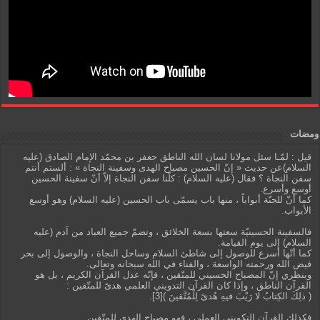
ومضات
قيل : لمّـا سئل مولانا لسان الله الناطق جعفر بن محمّد الإمام الصادق (عليه
السلام)عن حديث « إنّ الحسين مصباح الهدى وسفينة النجاة » : ألستم أنتم
سفن النجاة ؟ فقال (عليه السلام) : كلّنا سفن النجاة إلاّ أنّ سفينة الحسين
أوسع وأسرع.
كما أنّ للجنّة أبواباً ، منها باب يسمّى باب الحسين (عليه السلام) وهو أوسع
الأبواب.
فالسفينة الحسينيّة سعتها بسعة الخلائق ، وتضمّ جميع العباد من آدم (عليه
السلام) إلى يوم القيامة.
كما أنّها أسرع للوصول إلى شاطئ السلام وساحل النجاة ، والوصول إلى بحر
فيض الله ورحمته الواسعة ، والفناء في الله سبحانه وتعالى.
وبنظري إنّ المصباح الحسيني للمتّقين ، فإنّه عدل القرآن الكريم ، بل هو
القرآن الناطق ، وإذا كان القرآن التدويني العلمي هدىً للمتّقين :
( ذلِكَ الكِتابُ لا رَيْبَ فيهِ هُدىً لِلْمُتَّقينَ )[3].
فكذلك القرآن التكويني العملي ، فهو مصباح الهدى للمتّقين.