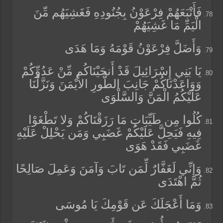
فَأَتْبَعَهُمْ فِرْعَوْنُ بِجُنُودِهِ فَغَشِيَهُم مِّنَ
الْيَمِّ مَا غَشِيَهُمْ
وَأَضَلَّ فِرْعَوْنُ قَوْمَهُ وَمَا هَدَى
يَا بَنِي إِسْرَائِيلَ قَدْ أَنجَيْنَاكُم مِّنْ عَدُوِّكُمْ
وَوَاعَدْنَاكُمْ جَانِبَ الطُّورِ الأَيْمَنَ وَنَزَّلْنَا
عَلَيْكُمُ الْمَنَّ وَالسَّلْوَى
كُلُوا مِن طَيِّبَاتِ مَا رَزَقْنَاكُمْ وَلا تَطْغَوْا
فِيهِ فَيَحِلَّ عَلَيْكُمْ غَضَبِي وَمَن يَحْلِلْ عَلَيْهِ
غَضَبِي فَقَدْ هَوَى
وَإِنِّي لَغَفَّارٌ لِّمَن تَابَ وَآمَنَ وَعَمِلَ صَالِحًا
ثُمَّ اهْتَدَى
وَمَا أَعْجَلَكَ عَن قَوْمِكَ يَا مُوسَى