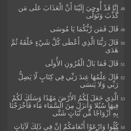
إِنَّا قَدْ أُوحِيَ إِلَيْنَا أَنَّ الْعَذَابَ عَلَى مَن
كَذَّبَ وَتَوَلَّى
قَالَ فَمَن رَّبُّكُمَا يَا مُوسَى
قَالَ رَبُّنَا الَّذِي أَعْطَى كُلَّ شَيْءٍ خَلْقَهُ ثُمَّ
هَدَى
قَالَ فَمَا بَالُ الْقُرُونِ الأُولَى
قَالَ عِلْمُهَا عِندَ رَبِّي فِي كِتَابٍ لّا يَضِلُّ
رَبِّي وَلا يَنسَى
الَّذِي جَعَلَ لَكُمُ الأَرْضَ مَهْدًا وَسَلَكَ لَكُمْ
فِيهَا سُبُلا وَأَنزَلَ مِنَ السَّمَاء مَاء فَأَخْرَجْنَا
بِهِ أَزْوَاجًا مِّن نَّبَاتٍ شَتَّى
كُلُوا وَارْعَوْا أَنْعَامَكُمْ إِنَّ فِي ذَلِكَ لَآيَاتٍ