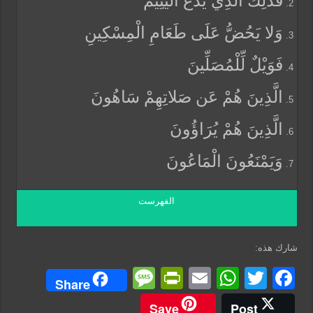
فَذَلِكَ الَّذِي يَدُعُّ الْيَتِيمَ
وَلا يَحُضُّ عَلَى طَعَامِ الْمِسْكِينِ
فَوَيْلٌ لِّلْمُصَلِّينَ
الَّذِينَ هُمْ عَن صَلاتِهِمْ سَاهُونَ
الَّذِينَ هُمْ يُرَاؤُونَ
وَيَمْنَعُونَ الْمَاعُونَ
الفهرست
شارك هذه:
M
Pr
E
W
T
F
Share
e
in
m
h
wi
a
Save
Post