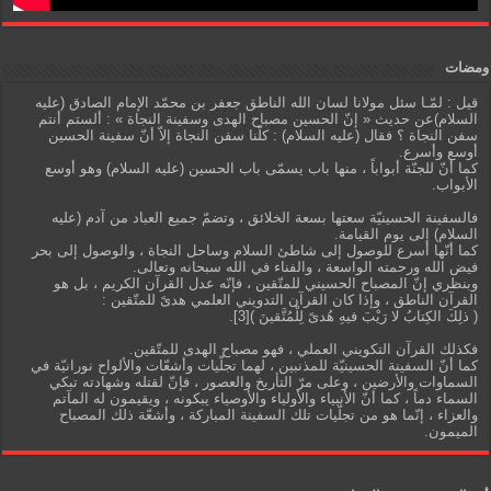
ومضات
قيل : لمّـا سئل مولانا لسان الله الناطق جعفر بن محمّد الإمام الصادق (عليه
السلام)عن حديث « إنّ الحسين مصباح الهدى وسفينة النجاة » : ألستم أنتم
سفن النجاة ؟ فقال (عليه السلام) : كلّنا سفن النجاة إلاّ أنّ سفينة الحسين
أوسع وأسرع.
كما أنّ للجنّة أبواباً ، منها باب يسمّى باب الحسين (عليه السلام) وهو أوسع
الأبواب.
فالسفينة الحسينيّة سعتها بسعة الخلائق ، وتضمّ جميع العباد من آدم (عليه
السلام) إلى يوم القيامة.
كما أنّها أسرع للوصول إلى شاطئ السلام وساحل النجاة ، والوصول إلى بحر
فيض الله ورحمته الواسعة ، والفناء في الله سبحانه وتعالى.
وبنظري إنّ المصباح الحسيني للمتّقين ، فإنّه عدل القرآن الكريم ، بل هو
القرآن الناطق ، وإذا كان القرآن التدويني العلمي هدىً للمتّقين :
( ذلِكَ الكِتابُ لا رَيْبَ فيهِ هُدىً لِلْمُتَّقينَ )[3].
فكذلك القرآن التكويني العملي ، فهو مصباح الهدى للمتّقين.
كما أنّ السفينة الحسينيّة للمذنبين ، لهما تجلّيات وأشعّات والألواح نورانيّة في
السماوات والأرضين ، وعلى مرّ التأريخ والعصور ، فإنّ لقتله وشهادته تبكي
السماء دماً ، كما أنّ الأنبياء والأولياء والأوصياء يبكونه ، ويقيمون له المآتم
والعزاء ، إنّما هو من تجلّيات تلك السفينة المباركة ، وأشعّة ذلك المصباح
الميمون.