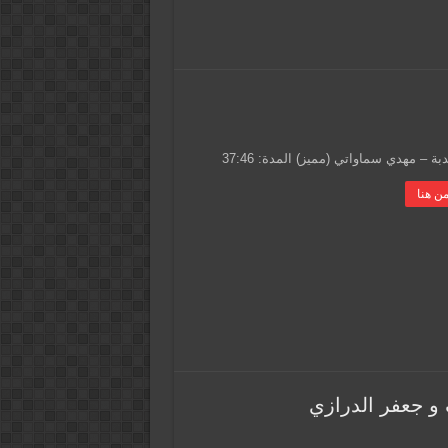
دبة – مهدي سماواتي (مميز) المدة: 37:46
ن هنا
 جعفر الدرازي