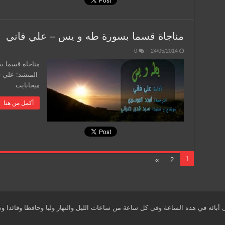
مناجاة قسما بسورة طه و يس – علي فاني
0
24/05/2014
مناجاة قسما ب
ميجابايت
أكمل من هنا
1
»
2
أبائه في هذه الساعة وفي كل ساعة من ساعات الليل والنهار وليا وحافظا وقائدا ون