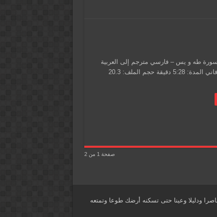
سورة طه و يس – فارسي مترجم إلى العربية
المنشد: علي فاني المدة: 5:28 دقيقة حجم الملف: 20.3
صفحة 1 من 2
اصرا ودليلا وعينا حتى تسكنه أرضك طوعا وتمتعه