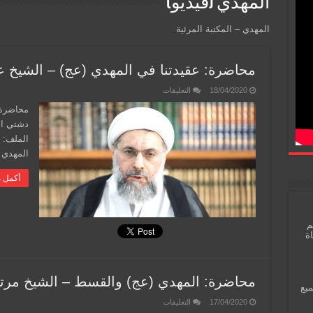
المهدي (فيديو)
المهدي – المكتبة المرئية
محاضرة: عقيدتنا في المهدي (عج) – الشيخ ع
على
18/04/2020
التعليقات
محاضرة:
عقيدتنا
محاضرة:
في
المهدي
(عج)
الملف: 
–
الشيخ
المهدي 
عبدالله
دشتي
أكمل م
مغلقة
م
اة
محاضرة: المهدي (عج) والقسط – الشيخ مر
ميع
على
17/04/2020
التعليقات
محاضرة: