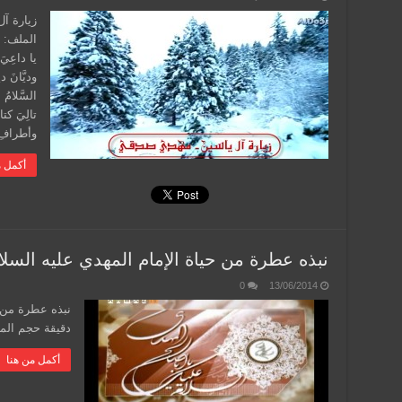
يا داعِيَ ا
وديَّانَ د
السَّلامُ 
تالِيَ كتا
وأطرافِ ن
أكمل م
نبذه عطرة من حياة الإمام المهدي عليه السلا
0
13/06/2014
دقيقة حجم الملف: 18.2 م
أكمل من هنا