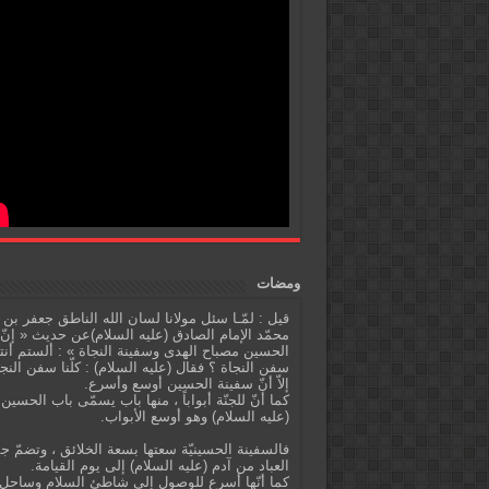
ومضات
قيل : لمّـا سئل مولانا لسان الله الناطق جعفر بن
محمّد الإمام الصادق (عليه السلام)عن حديث « إنّ
الحسين مصباح الهدى وسفينة النجاة » : ألستم أنت
سفن النجاة ؟ فقال (عليه السلام) : كلّنا سفن النج
إلاّ أنّ سفينة الحسين أوسع وأسرع.
كما أنّ للجنّة أبواباً ، منها باب يسمّى باب الحسين
(عليه السلام) وهو أوسع الأبواب.
فالسفينة الحسينيّة سعتها بسعة الخلائق ، وتضمّ ج
العباد من آدم (عليه السلام) إلى يوم القيامة.
كما أنّها أسرع للوصول إلى شاطئ السلام وساحل