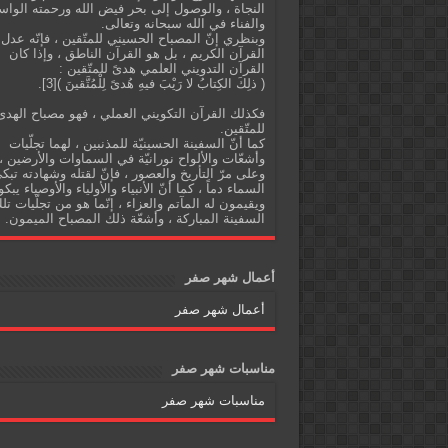
النجاة ، والوصول إلى بحر فيض الله ورحمته الواس
والفناء في الله سبحانه وتعالى.
وبنظري إنّ المصباح الحسيني للمتّقين ، فإنّه عدل
القرآن الكريم ، بل هو القرآن الناطق ، وإذا كان
القرآن التدويني العلمي هدىً للمتّقين :
( ذلِكَ الكِتابُ لا رَيْبَ فيهِ هُدىً لِلْمُتَّقينَ )[3].
فكذلك القرآن التكويني العملي ، فهو مصباح الهدى
للمتّقين.
كما أنّ السفينة الحسينيّة للمذنبين ، لهما تجلّيات
وأشعّات والألواح نورانيّة في السماوات والأرضين ،
وعلى مرّ التأريخ والعصور ، فإنّ لقتله وشهادته تبك
السماء دماً ، كما أنّ الأنبياء والأولياء والأوصياء يبكو
ويقيمون له المآتم والعزاء ، إنّما هو من تجلّيات تل
السفينة المباركة ، وأشعّة ذلك المصباح الميمون.
أعمال شهر صفر
أعمال شهر صفر
مناسبات شهر صفر
مناسبات شهر صفر