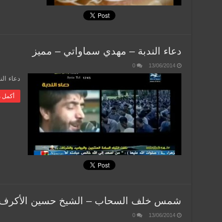
دعاء الندبة – مهدي سماواتي – مميز
0
13/06/2014
دعاء الن
أكمل م
شمس خلف السحاب – الشيخ حسين الأكرف و
0
13/06/2014