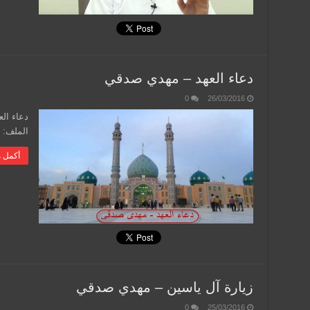
دعاء العهد – مهدي صدقي
0
26/03/2016
الملف: 45.6 ميجابايت
أكمل م
زيارة آل ياسين – مهدي صدقي
0
25/03/2016