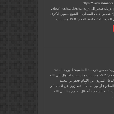
https://www.al-mahdi.
video/mushtarak/shams_khalf_alsahab_sh
d_j_derazi.mp4 شمس خلف السحاب – الشيخ حسين الأكرف
لحجم: 19.8 ميجابايت
ارئ: محسن فرهمند المناسبة: لا يوجد المدة:
10:14 دقيقة الحجم: 29.2 ميجابايت و يُستحب الابتهال إلى الله
ا الدعاء المروي عن الامام جعفر بن محمد
لسلام ) أربعين صباحاً ، فقد رُوي عن الامام أبي
 ( عليه السلام ) أنه قال : ( من دعا إلى الله
…