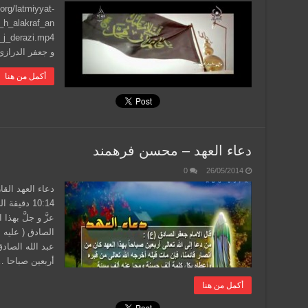
org/latmiyyat-
_h_alakraf_an
و جعفر الدرازي المدة: 7:20 دقيقة ا
أكمل من هنا
دعاء العهد – محسن فرهمند
0
26/05/2014
دعاء العهد الق
عزَّ و جلَّ بهذ
الصادق ( عليه ا
عبد الله الصادق
أربعين صباحا 
أكمل من هنا