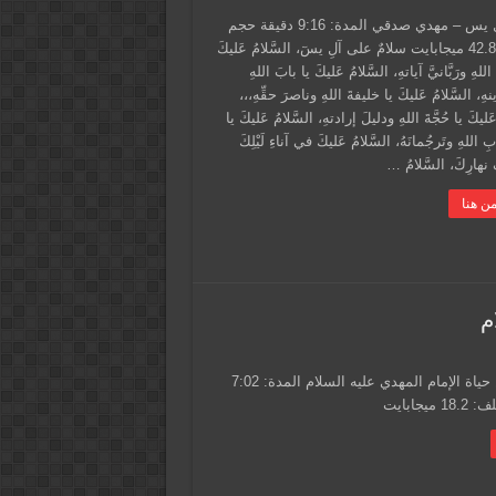
زيارة آل يس – مهدي صدقي المدة: 9:16 دقيقة حجم
الملف: 42.8 ميجابايت سلامٌ على آلِ يسٓ، السَّلامُ عَليكَ
للهِ ورَبَّانيَّ آياتهِ، السَّلامُ عَليكَ يا بابَ اللهِ
ينهِ، السَّلامُ عَليكَ يا خليفةَ اللهِ وناصرَ حقِّهِ،،،
عَليكَ يا حُجَّةَ اللهِ ودليلَ إرادتهِ، السَّلامُ عَليكَ يا
بِ اللهِ وتَرجُمانَهُ، السَّلامُ عَليكَ في آناءِ لَيْلِكَ
هارِكَ، السَّلامُ …
ن هنا
م
نبذه عطرة من حياة الإمام المهدي عليه السلام المدة: 7:02
يجابايت