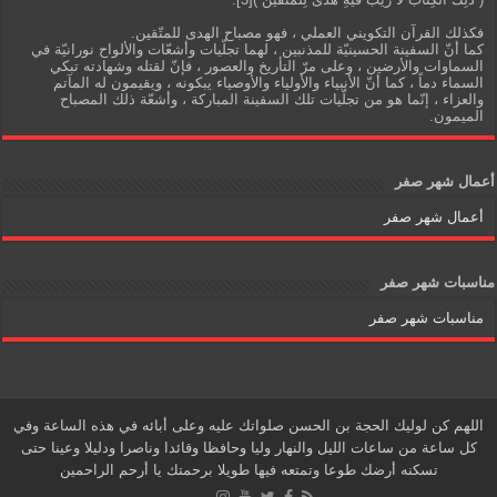
فكذلك القرآن التكويني العملي ، فهو مصباح الهدى للمتّقين.
كما أنّ السفينة الحسينيّة للمذنبين ، لهما تجلّيات وأشعّات والألواح نورانيّة في
السماوات والأرضين ، وعلى مرّ التأريخ والعصور ، فإنّ لقتله وشهادته تبكي
السماء دماً ، كما أنّ الأنبياء والأولياء والأوصياء يبكونه ، ويقيمون له المآتم
والعزاء ، إنّما هو من تجلّيات تلك السفينة المباركة ، وأشعّة ذلك المصباح
الميمون.
أعمال شهر صفر
أعمال شهر صفر
مناسبات شهر صفر
مناسبات شهر صفر
اللهم كن لوليك الحجة بن الحسن صلواتك عليه وعلى أبائه في هذه الساعة وفي
كل ساعة من ساعات الليل والنهار وليا وحافظا وقائدا وناصرا ودليلا وعينا حتى
تسكنه أرضك طوعا وتمتعه فيها طويلا برحمتك يا أرحم الراحمين