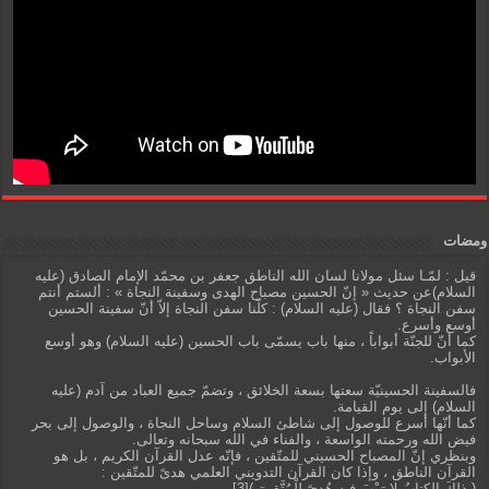
ومضات
قيل : لمّـا سئل مولانا لسان الله الناطق جعفر بن محمّد الإمام الصادق (عليه
السلام)عن حديث « إنّ الحسين مصباح الهدى وسفينة النجاة » : ألستم أنتم
سفن النجاة ؟ فقال (عليه السلام) : كلّنا سفن النجاة إلاّ أنّ سفينة الحسين
أوسع وأسرع.
كما أنّ للجنّة أبواباً ، منها باب يسمّى باب الحسين (عليه السلام) وهو أوسع
الأبواب.
فالسفينة الحسينيّة سعتها بسعة الخلائق ، وتضمّ جميع العباد من آدم (عليه
السلام) إلى يوم القيامة.
كما أنّها أسرع للوصول إلى شاطئ السلام وساحل النجاة ، والوصول إلى بحر
فيض الله ورحمته الواسعة ، والفناء في الله سبحانه وتعالى.
وبنظري إنّ المصباح الحسيني للمتّقين ، فإنّه عدل القرآن الكريم ، بل هو
القرآن الناطق ، وإذا كان القرآن التدويني العلمي هدىً للمتّقين :
( ذلِكَ الكِتابُ لا رَيْبَ فيهِ هُدىً لِلْمُتَّقينَ )[3].