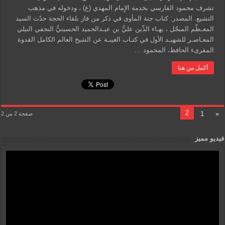
تشرف محمود الفارسي بخدمة الإِمام المهدي (ع) ، ودخوله في مذهب
التشيع. المصدر: كتاب جنة المأوى في ذكر من فاز بلقاء الحجة حدًث السيد
المعـظّم المبجّل ، بهـاء الدِّين عليُّ بن عبـدالحميد الحسينيُّ النجفي النيلي
المعـاصـر للشهيـد الأول في كتـاب الغيبـة عن الشيخ العالم الكامل القدوة
المقرىء الحافظ، المحمود …
أكمل من هنا
2
1
«
صفحة 2 من 2
فيديو مميز