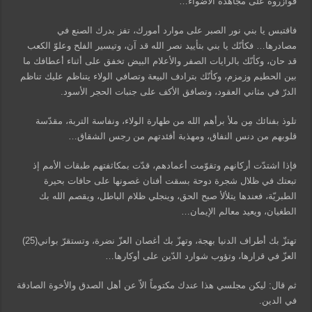
فوازروه على مجاهدة الأضواء…
فاقتبس يا بني نور الصبر على موارد أمورك، تفز بدرك الصنع في
مصادرها… فكأنّك يا بني بتأييد نصر الله قد آن، وتيسير الفلح وعلوّ الكعب
قد حان، وكأنّك بالرايات الصفر والأعلام البيض تخفق على أثناء أعطافك ما
بين الحطيم وزمزم، وكأنّك بترادف البيعة وتصافي الولاء يتناظم عليك تناظم
الدرّ في مثاني العقود، وتصافق الأكف على جنبات الحجر الأسود.
تلوذ بفنائك مِن ملأ برأهم الله من طهارة الولاء، ونفاسة التربة، مقدّسة
قلوبهم من دنس النفاق، ومهذبة أفئدتهم من رجس الشقاق…
فإذا اشتدّت أركانهم وتقوّمت أعمادهم، قدّت بمكاثفتهم طبقات الأمم إذ
تبعتك في ظلال شجرة دوحة بسقت أفنان غصونها على حافات بحيرة
الطبريّة، فعندها يتلألأ صبح الحق، وينجلي ظلام الباطل، ويقصم الله بك
الطغيان، ويعيد معالم الإيمان…
تهتزّ بك أطراف الدنيا بهجة، وتهزّ بك أغصان العزّ نضرة، وتستقرّ بواني(25)
العزّ في قرارها، وتؤوب شوارد الدّين على أوكارها…
ثم قال: ليكن مجلسي هذا عندك مكتوماً الاّ عن أهل الصدق والأخوة الصادقة
في الدين.