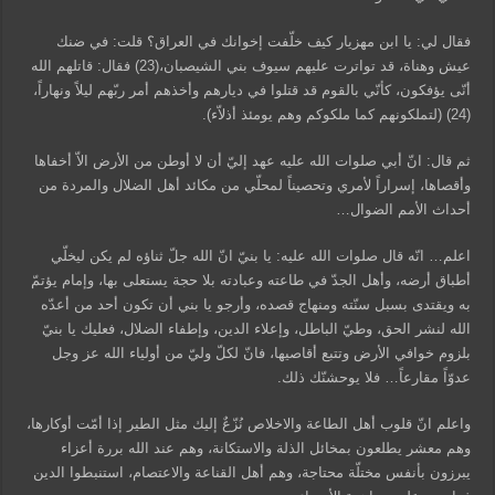
فقال لي: يا ابن مهزيار كيف خلّفت إخوانك في العراق؟ قلت: في ضنك
عيش وهناة، قد تواترت عليهم سيوف بني الشيصبان،(23) فقال: قاتلهم الله
أنّى يؤفكون، كأنّي بالقوم قد قتلوا في ديارهم وأخذهم أمر ربّهم ليلاً ونهاراً،
(24) (لتملكونهم كما ملكوكم وهم يومئذ أذلاّء).
ثم قال: انّ أبي صلوات الله عليه عهد إليّ أن لا أوطن من الأرض الاّ أخفاها
وأقصاها، إسراراً لأمري وتحصيناً لمحلّي من مكائد أهل الضلال والمردة من
أحداث الأمم الضوال…
اعلم… انّه قال صلوات الله عليه: يا بنيّ انّ الله جلّ ثناؤه لم يكن ليخلّي
أطباق أرضه، وأهل الجدّ في طاعته وعبادته بلا حجة يستعلى بها، وإمام يؤتمّ
به ويقتدى بسبل سنّته ومنهاج قصده، وأرجو يا بني أن تكون أحد من أعدّه
الله لنشر الحق، وطيّ الباطل، وإعلاء الدين، وإطفاء الضلال، فعليك يا بنيّ
بلزوم خوافي الأرض وتتبع أقاصيها، فانّ لكلّ وليّ من أولياء الله عز وجل
عدوّاً مقارعاً… فلا يوحشنّك ذلك.
واعلم انّ قلوب أهل الطاعة والاخلاص نُزّعٌ إليك مثل الطير إذا أمّت أوكارها،
وهم معشر يطلعون بمخائل الذلة والاستكانة، وهم عند الله بررة أعزاء
يبرزون بأنفس مختلّة محتاجة، وهم أهل القناعة والاعتصام، استنبطوا الدين