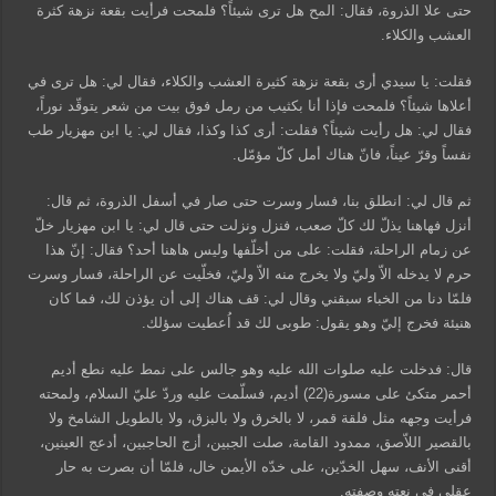
حتى علا الذروة، فقال: المح هل ترى شيئاً؟ فلمحت فرأيت بقعة نزهة كثرة
العشب والكلاء.
فقلت: يا سيدي أرى بقعة نزهة كثيرة العشب والكلاء، فقال لي: هل ترى في
أعلاها شيئاً؟ فلمحت فإذا أنا بكثيب من رمل فوق بيت من شعر يتوقّد نوراً،
فقال لي: هل رأيت شيئاً؟ فقلت: أرى كذا وكذا، فقال لي: يا ابن مهزيار طب
نفساً وقرّ عيناً، فانّ هناك أمل كلّ مؤمّل.
ثم قال لي: انطلق بنا، فسار وسرت حتى صار في أسفل الذروة، ثم قال:
أنزل فهاهنا يذلّ لك كلّ صعب، فنزل ونزلت حتى قال لي: يا ابن مهزيار خلّ
عن زمام الراحلة، فقلت: على من أخلّفها وليس هاهنا أحد؟ فقال: إنّ هذا
حرم لا يدخله الاّ وليّ ولا يخرج منه الاّ وليّ، فخلّيت عن الراحلة، فسار وسرت
فلمّا دنا من الخباء سبقني وقال لي: قف هناك إلى أن يؤذن لك، فما كان
هنيئة فخرج إليّ وهو يقول: طوبى لك قد اُعطيت سؤلك.
قال: فدخلت عليه صلوات الله عليه وهو جالس على نمط عليه نطع أديم
أحمر متكئ على مسورة(22) أديم، فسلّمت عليه وردّ عليّ السلام، ولمحته
فرأيت وجهه مثل فلقة قمر، لا بالخرق ولا بالبزق، ولا بالطويل الشامخ ولا
بالقصير اللاّصق، ممدود القامة، صلت الجبين، أزج الحاجبين، أدعج العينين،
أقنى الأنف، سهل الخدّين، على خدّه الأيمن خال، فلمّا أن بصرت به حار
عقلي في نعته وصفته.