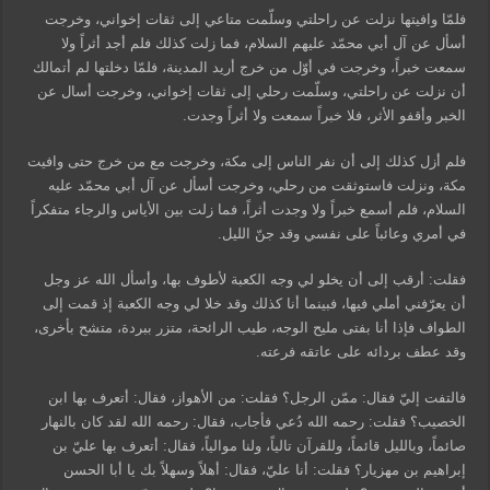
فلمّا وافيتها نزلت عن راحلتي وسلّمت متاعي إلى ثقات إخواني، وخرجت
أسأل عن آل أبي محمّد عليهم السلام، فما زلت كذلك فلم أجد أثراً ولا
سمعت خبراً، وخرجت في أوّل من خرج أريد المدينة، فلمّا دخلتها لم أتمالك
أن نزلت عن راحلتي، وسلّمت رحلي إلى ثقات إخواني، وخرجت أسال عن
الخبر وأقفو الأثر، فلا خبراً سمعت ولا أثراً وجدت.
فلم أزل كذلك إلى أن نفر الناس إلى مكة، وخرجت مع من خرج حتى وافيت
مكة، ونزلت فاستوثقت من رحلي، وخرجت أسأل عن آل أبي محمّد عليه
السلام، فلم أسمع خبراً ولا وجدت أثراً، فما زلت بين الأياس والرجاء متفكراً
في أمري وعائباً على نفسي وقد جنّ الليل.
فقلت: أرقب إلى أن يخلو لي وجه الكعبة لأطوف بها، وأسأل الله عز وجل
أن يعرّفني أملي فيها، فبينما أنا كذلك وقد خلا لي وجه الكعبة إذ قمت إلى
الطواف فإذا أنا بفتى مليح الوجه، طيب الرائحة، متزر ببردة، متشح بأخرى،
وقد عطف بردائه على عاتقه فرعته.
فالتفت إليّ فقال: ممّن الرجل؟ فقلت: من الأهواز، فقال: أتعرف بها ابن
الخصيب؟ فقلت: رحمه الله دُعي فأجاب، فقال: رحمه الله لقد كان بالنهار
صائماً، وبالليل قائماً، وللقرآن تالياً، ولنا موالياً، فقال: أتعرف بها عليّ بن
إبراهيم بن مهزيار؟ فقلت: أنا عليّ، فقال: أهلاً وسهلاً بك يا أبا الحسن