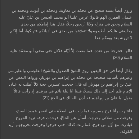
وروي أيضاً بسند صحيح عن محمّد بن معاوية، ومحمّد بن أيوب، ومحمد بن
عثمان العمري انّهم قالوا: عرض علينا أبو محمد الحسن بن عليّ عليه
السلام ونحن في منزله وكنّا أربعين رجلاً، فقال هذا إمامكم من بعدي
وخليفتي عليكم، أطيعوه ولا تتفرّقوا من بعدي في أديانكم فتهلكوا، أما إنّكم
لا ترونه بعد يومكم هذا.
قالوا: فخرجنا من عنده، فما مضت إلاّ أيّام قلائل حتى مضى أبو محمّد عليه
السلام.(20)
وقال أيضاً في حق اليقين: روى الشيخ الصدوق والشيخ الطوسي والطبرسي
وغيرهم بأسانيد صحيحة عن محمّد بن إبراهيم بن مهزيار، ورواها البعض عن
عليّ بن إبراهيم بن مهزيار انّه قال: حججت عشرين حجة كلاً أطلب به عيان
الإمام فلم أجد إلى ذلك سبيلاً، فبينا أنا ليلة نائم في مرقدي إذ رأيت قائلاً
يقول: يا عليّ بن إبراهيم قد أذن الله لك في الحج.(21)
فانتبهت وأنا فرح مسرور، فما زلت في الصلاة حتى انفجر عمود الصبح،
وفرغت من صلاتي وخرجت أسأل عن الحاجّ، فوجدت فرقة تريد الخروج
فبادرت مع أوّل من خرج، فما زلت كذلك حتى خرجوا وخرجت بخروجهم أريد
الكوفة.