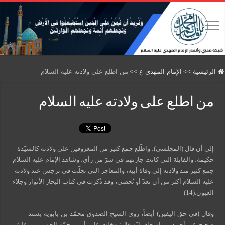
الرئيسية
>>
الإمام المهدي ع
>>
من اطلع على ولادته عليه السلام
من اطلع على ولادته عليه السلام
إلى أن قال (المجلسي): واطّلع جمع كثير من المعروفين على ولادته كالسيّدة
حكيمة، والقابلة التي كانت جارتهم في سرّ من رأى، وشاهد الإمام عليه السلام
جمع كثير منذ ولادته إلى وفاة أبيه، والمعاجز التي تجلّت في نرجس عند ولادته
عليه السلام أكثر من أن تعدّ أو تُحصى، وقد ذُكرت في كتاب البحار الأنوار وجلاء
العيون.(14)
وقال (في حق اليقين) أيضاً، روى الشيخ الصدوق محمّد بن بابويه بسند
صحيح عن أحمد بن إسحاق انّه قال: دخلت على أبي محمّد الحسن بن عليّ