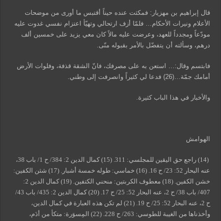
قال إبراهيم بن مهزيار: فمكثت عنده حيناً أقتبس ما أورى من موضحات
الأعلام ونيرات الأحكام… فلمّا أزف ارتحالي وتهيّأ اعتزام نفسي غدوت عليه
مودّعاً ومجدداً للعهد، وعرضت عليه مالاً كان معي يزيد على خمسين ألف
درهم، وسألته أن يتفضّل بالأمر بقبوله منّى.
فابتسم وقال:… استعن به على مصرفك، فانّ الشقة قذفة، وفلوات الأرض
أمامك جمّة…(26) فدعا لي كثيراً وانصرفت إلى وطني.
والأخبار في هذا الباب كثيرة.
الهوامش
(14) راجع حق اليقين للمجلسي: 311. (15) كمال الدين 2: 384/ ح 1/ باب 38،
عنه البحار 52: 23/ ح 16. (16) خماسي: طوله خمسة أشبار. (17) شثن الكفين:
خشن الكفين. (18) معطوف الكربتين: منحني الكتفين. (19) كمال الدين 2:
407/ باب 38/ ح 2، عنه البحار 52: 25/ ح 17. (20) كمال الدين 2: 435/ باب 43/
ح 2، عنه البحار 52: 25/ ح 19. (21) لم تكن هذه العبارة في كمال الدين،
وأخذناها من الغيبة للطوسي: 263/ ح 228. (22) المِسوَرة: متكأ من أدَم،