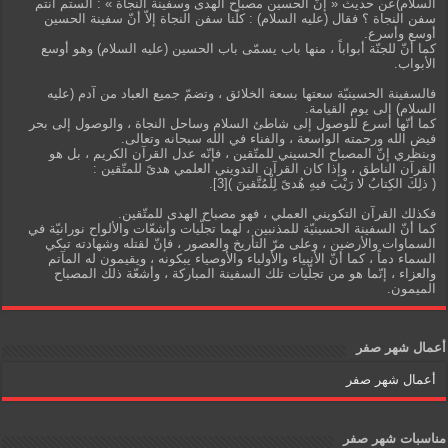
السلام)عن حديث « إنّ الحسين مصباح الهدى وسفينة النجاة » : ألستم أنتم
سفن النجاة ؟ فقال (عليه السلام) : كلّنا سفن النجاة إلاّ أنّ سفينة الحسين
أوسع وأسرع.
كما أنّ للجنّة أبواباً ، منها باب يسمّى باب الحسين (عليه السلام) وهو أوسع
الأبواب.
فالسفينة الحسينيّة سعتها بسعة الخلائق ، وتضمّ جميع العباد من آدم (عليه
السلام) إلى يوم القيامة.
كما أنّها أسرع للوصول إلى شاطئ السلام وساحل النجاة ، والوصول إلى بحر
فيض الله ورحمته الواسعة ، والفناء في الله سبحانه وتعالى.
وبنظري إنّ المصباح الحسيني للمتّقين ، فإنّه عدل القرآن الكريم ، بل هو
القرآن الناطق ، وإذا كان القرآن التدويني العلمي هدىً للمتّقين :
( ذلِكَ الكِتابُ لا رَيْبَ فيهِ هُدىً لِلْمُتَّقينَ )[3].
فكذلك القرآن التكويني العملي ، فهو مصباح الهدى للمتّقين.
كما أنّ السفينة الحسينيّة للمذنبين ، لهما تجلّيات وأشعّات والألواح نورانيّة في
السماوات والأرضين ، وعلى مرّ التأريخ والعصور ، فإنّ لقتله وشهادته تبكي
السماء دماً ، كما أنّ الأنبياء والأولياء والأوصياء يبكونه ، ويقيمون له المآتم
والعزاء ، إنّما هو من تجلّيات تلك السفينة المباركة ، وأشعّة ذلك المصباح
الميمون.
أعمال شهر صفر
أعمال شهر صفر
مناسبات شهر صفر