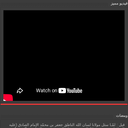
فيديو مميز
ومضات
قيل : لمّـا سئل مولانا لسان الله الناطق جعفر بن محمّد الإمام الصادق (عليه