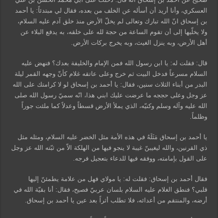
العسكري، وأنا أريد أن أسأله عن الخلف من بعده، فقال لي مبتدئاً: يا أحمد
بن إسحاق انّ الله تبارك وتعالى لم يخلّ الأرض منذ خلق آدم عليه السلام،
ولا يخلّيها إلى أن تقوم الساعة من حجة لله على خلقه، به يدفع البلاء عن
أهل الأرض، وبه ينزل الغيث، وبه يخرج بركات الأرض.
قال: فقلت له: يا ابن رسول الله فمن الإمام والخليفة بعدك؟ فنهض عليه
السلام مسرعاً فدخل البيت ثم خرج وعلى عاتقه غلام كأنّ وجهه القمر ليلة
البدر من أبناء الثلاث سنين، فقال: يا أحمد بن إسحاق لو لا كرامتك على الله
عز وجل وعلى حججه ما عرضت عليك ابني هذا، انّه سميّ رسول الله صلى
الله عليه وآله وسلم وكنيّه، الذي يملأ الأرض قسطاً وعدلاً كما ملئت جوراً
وظلماً.
يا أحمد بن إسحاق مَثَلَهُ في هذه الأمة مثل الخضر عليه السلام، ومثله مثل
ذي القرنين، والله ليغيبنّ غيبة لا ينجو فيها من الهلكة الاّ من ثبّته الله عز وجل
على القول بإمامته، ووفقه فيها للدعاء بتعجيل فرجه.
فقال أحمد بن إسحاق: فقلت له: يا مولاي فهل من علامة يطمئنّ إليها
قلبي؟ فنطق الغلام عليه السلام بلسان عربيّ فصيح، فقال: أنا بقيّة الله في
أرضه، والمنتقم من أعدائه، فلا تطلب أثراً بعد عين يا أحمد بن إسحاق.