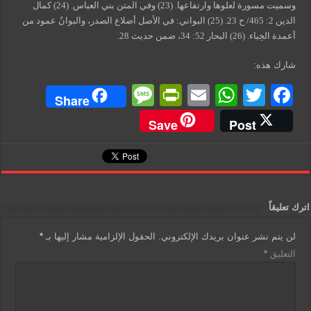
وسميت مسورة لعلوها وارتفاعها. (23) وفي المتن بني العباس. (24) كمال
الدين 2: 465/ ح 23. (25) البواني: في الأصل أضلاع الصدر، والبوانُ عمود من
أعمدة الخِباء. (26) البحار 52: 34، ضمن حديث 28.
شارك هذه:
M
Pr
E
W
T
F
Share
e
in
m
h
wi
a
Save
Post
ss
tF
ail
at
tt
c
a
ri
s
er
e
g
e
A
b
e
n
p
o
اترك تعليقاً
dl
p
o
لن يتم نشر عنوان بريدك الإلكتروني.
الحقول الإلزامية مشار إليها بـ
*
y
k
التعليق
*