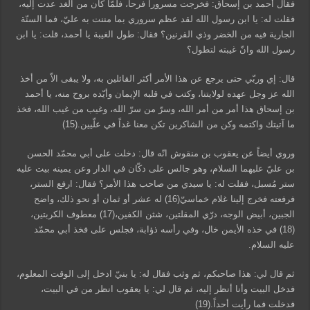
فقال أحمد بن إسحاق: فخرجت مسروراً فرحاً، فلمّا كان من الغد عدت إليه،
فقلت له: يا ابن رسول الله لقد عظم سروري بما مننت به عليّ، فما السنّة
الجارية فيه من الخضر وذي القرنين؟ فقال: طول الغيبة يا أحمد، قلت: يا ابن
رسول الله وانّ غيبته لتطول؟
قال: إي وربّي حتى يرجع عن هذا الأمر أكثر القائلين به، ولا يبقى الاّ من أخذ
الله عز وجل عهده لولايتنا، وكتب في قلبه الإيمان وأيّده بروح منه، يا أحمد
بن إسحاق هذا أمر من أمر الله، وسرّ من سرّ الله، وغيب من غيب الله، فخذ
ما آتيتك واكتمه وكن من الشاكرين تكن معنا غداً في علّيين.(15)
وروي أيضاً عن يعقوب بن منقوش انّه قال: دخلت على أبي محمّد الحسن
بن عليّ عليهما السلام، وهو جالس على دكّان في الدار وعن يمينه بيت عليه
ستر مُسبل، فقلت له: يا سيدي من صاحب هذا الأمر؟ فقال: ارفع الستر،
فرفعته فخرج إلينا غلام خماسيّ(16) له عشر أو ثمان أو نحو ذلك، واضح
الجبين، أبيض الوجه، درّي المقلتين، شثن الكفين،(17) معطوف الكربتين،
(18) في خذه الأيمن خال، وفي رأسه ذؤابة، فجلس على فخذ أبي محمّد
عليه السلام.
ثم قال لي: هذا صاحبكم، ثم وثب فقال له: يا بنيّ ادخل إلى الوقت المعلوم،
فدخل البيت وأنا أنظر إليه، ثم قال لي: يا يعقوب انظر من في البيت،
فدخلت فما رأيت أحداً.(19)