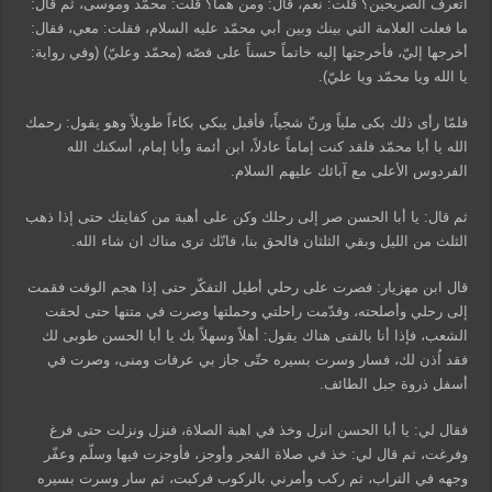
أتعرف الصريحين؟ قلت: نعم، قال: ومن هما؟ قلت: محمّد وموسى، ثم قال:
ما فعلت العلامة التي بينك وبين أبي محمّد عليه السلام، فقلت: معي، فقال:
أخرجها إليّ، فأخرجتها إليه خاتماً حسناً على فصّه (محمّد وعليّ) (وفي رواية:
يا الله ويا محمّد ويا عليّ).
فلمّا رأى ذلك بكى ملياً ورنّ شجياً، فأقبل يبكي بكاءاً طويلاً وهو يقول: رحمك
الله يا أبا محمّد فلقد كنت إماماً عادلاً، ابن أئمة وأبا إمام، أسكنك الله
الفردوس الأعلى مع آبائك عليهم السلام.
ثم قال: يا أبا الحسن صر إلى رحلك وكن على أهبة من كفايتك حتى إذا ذهب
الثلث من الليل وبقي الثلثان فالحق بنا، فانّك ترى مناك ان شاء الله.
قال ابن مهزيار: فصرت على رحلي أطيل التفكّر حتى إذا هجم الوقت فقمت
إلى رحلي وأصلحته، وقدّمت راحلتي وحملتها وصرت في متنها حتى لحقت
الشعب، فإذا أنا بالفتى هناك يقول: أهلاً وسهلاً بك يا أبا الحسن طوبى لك
فقد اُذن لك، فسار وسرت بسيره حتّى جاز بي عرفات ومنى، وصرت في
أسفل ذروة جبل الطائف.
فقال لي: يا أبا الحسن انزل وخذ في اهبة الصلاة، فنزل ونزلت حتى فرغ
وفرغت، ثم قال لي: خذ في صلاة الفجر وأوجز، فأوجزت فيها وسلّم وعفّر
وجهه في التراب، ثم ركب وأمرني بالركوب فركبت، ثم سار وسرت بسيره