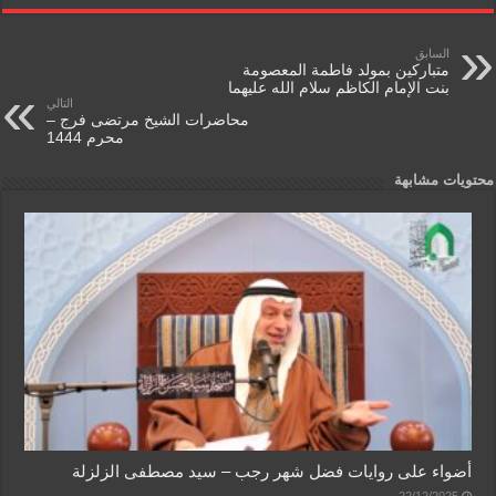
g
e
A
b
e
n
p
o
السابق
متباركين بمولد فاطمة المعصومة
بنت الإمام الكاظم سلام الله عليهما
dl
p
o
التالي
محاضرات الشيخ مرتضى فرج –
y
k
محرم 1444
محتويات مشابهة
أضواء على روايات فضل شهر رجب – سيد مصطفى الزلزلة
22/12/2025