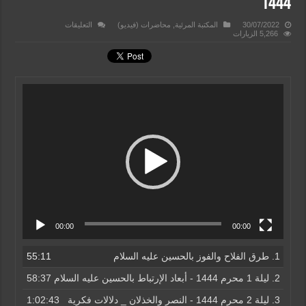
1444
على
30/07/2022
المكتبة المرئية
,
محاضرات (فيديو)
التعليقات
محاضرات
5,266 الزيارات
الشيخ
علي
العبود
–
محرم
1444
مغلقة
00:00
00:00
1.
طرق الفلاح والفوز بالحسين عليه السلام
55:11
2.
ليلة 1 محرم 1444 - أبعاد الإرتباط بالحسين عليه السلام
58:37
3.
ليلة 2 محرم 1444 - النصر والخذلان _ دلالات فكرية
1:02:43