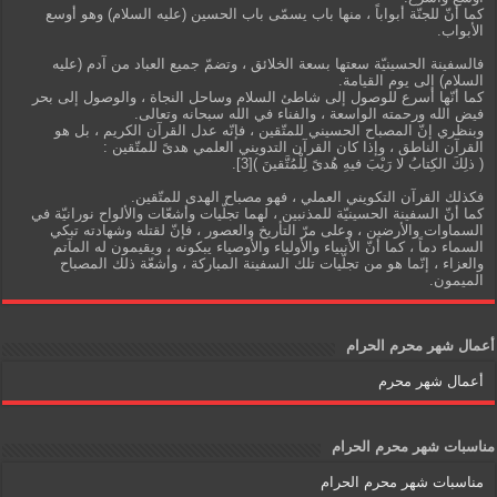
كما أنّ للجنّة أبواباً ، منها باب يسمّى باب الحسين (عليه السلام) وهو أوسع
الأبواب.
فالسفينة الحسينيّة سعتها بسعة الخلائق ، وتضمّ جميع العباد من آدم (عليه
السلام) إلى يوم القيامة.
كما أنّها أسرع للوصول إلى شاطئ السلام وساحل النجاة ، والوصول إلى بحر
فيض الله ورحمته الواسعة ، والفناء في الله سبحانه وتعالى.
وبنظري إنّ المصباح الحسيني للمتّقين ، فإنّه عدل القرآن الكريم ، بل هو
القرآن الناطق ، وإذا كان القرآن التدويني العلمي هدىً للمتّقين :
( ذلِكَ الكِتابُ لا رَيْبَ فيهِ هُدىً لِلْمُتَّقينَ )[3].
فكذلك القرآن التكويني العملي ، فهو مصباح الهدى للمتّقين.
كما أنّ السفينة الحسينيّة للمذنبين ، لهما تجلّيات وأشعّات والألواح نورانيّة في
السماوات والأرضين ، وعلى مرّ التأريخ والعصور ، فإنّ لقتله وشهادته تبكي
السماء دماً ، كما أنّ الأنبياء والأولياء والأوصياء يبكونه ، ويقيمون له المآتم
والعزاء ، إنّما هو من تجلّيات تلك السفينة المباركة ، وأشعّة ذلك المصباح
الميمون.
أعمال شهر محرم الحرام
أعمال شهر محرم
مناسبات شهر محرم الحرام
مناسبات شهر محرم الحرام