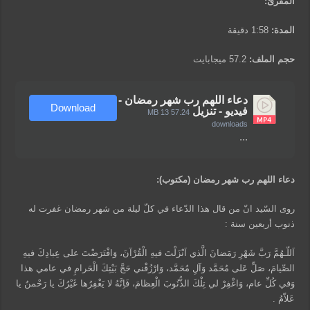
المقرئ:
المدة:
1:58 دقيقة
حجم الملف:
57.2 ميجابايت
دعاء اللهم رب شهر رمضان -
Download
فيديو - تنزيل
13
57.24 MB
downloads
...
دعاء اللهم رب شهر رمضان (مكتوب):
روى السّيد انّ من قال هذا الدّعاء في كلّ ليلة من شهر رمضان غفرت له
ذنوب أربعين سنة :
اَللّـهُمَّ رَبَّ شَهْرِ رَمَضانَ الَّذي اَنْزَلْتَ فيهِ الْقُرْآنَ، وَافْتَرَضْتَ على عِبادِكَ فيهِ
الصِّيامَ، صَلِّ عَلى مُحَمَّد وَآلِ مُحَمَّد، وَارْزُقْني حَجَّ بَيْتِكَ الْحَرامِ في عامي هذا
وَفي كُلِّ عام، وَاغْفِرْ لي تِلْكَ الذُّنُوبَ الْعِظامَ، فَاِنَّهُ لا يَغْفِرُها غَيْرُكَ يا رَحْمنُ يا
عَلاّمُ .