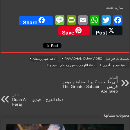
شارك هذه:
M
Pr
E
W
T
F
Share
e
in
m
h
wi
a
Save
Post
ss
tF
ail
at
tt
c
a
ri
s
er
e
g
e
A
b
تصنيفات فرعية:
RAMADHAN DUAA VIDEO
أدعية شهر رمضان
e
n
p
o
أدعية فيديو - أخرى
دعاء اللهم رب شهر رمضان - فيديو
dl
p
o
السابق
أبي طالب – كبير الصحابة و مؤمن
y
k
قريش – The Greater Sahabi –
Abi Taleb
التالي
دعاء الفرج – فيديو – Duaa Al-
Faraj
محتويات مشابهة