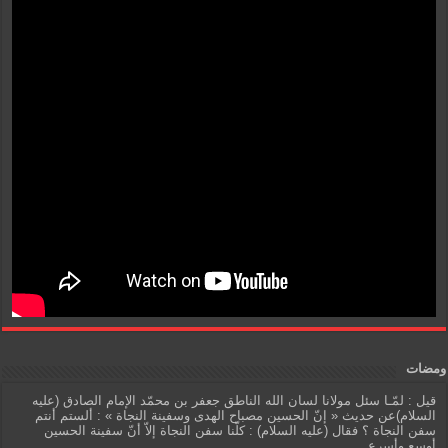
ومضات
قيل : لمّـا سئل مولانا لسان الله الناطق جعفر بن محمّد الإمام الصادق (عليه
السلام)عن حديث « إنّ الحسين مصباح الهدى وسفينة النجاة » : ألستم أنتم
سفن النجاة ؟ فقال (عليه السلام) : كلّنا سفن النجاة إلاّ أنّ سفينة الحسين
أوسع وأسرع.