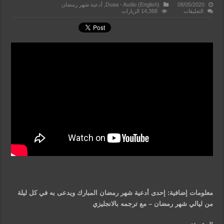
08/05/2020
Duaa - Audio (English)
,
أدعية شهر رمضان
على
التعليقات
14,368 الزيارات
دعاء
اللهم
رب
شهر
رمضان
–
فيديو
مغلقة
معلومات إضافية: إحدى أدعية شهر رمضان المبارك ويدعى به في كل ليلة
من ليالي شهر رمضان – مع ترجمه بالانجليزي